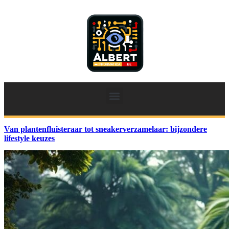
Van plantenfluisteraar tot sneakerverzamelaar: bijzondere
lifestyle keuzes