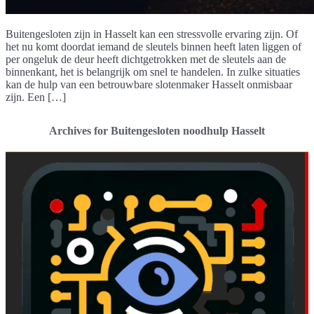
Buitengesloten zijn in Hasselt kan een stressvolle ervaring zijn. Of
het nu komt doordat iemand de sleutels binnen heeft laten liggen of
per ongeluk de deur heeft dichtgetrokken met de sleutels aan de
binnenkant, het is belangrijk om snel te handelen. In zulke situaties
kan de hulp van een betrouwbare slotenmaker Hasselt onmisbaar
zijn. Een […]
Archives for Buitengesloten noodhulp Hasselt