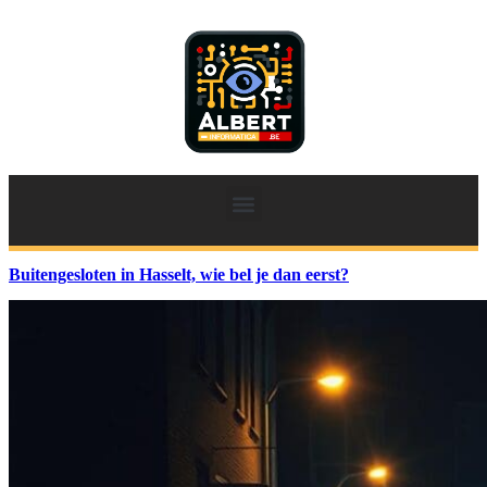
Buitengesloten in Hasselt, wie bel je dan eerst?