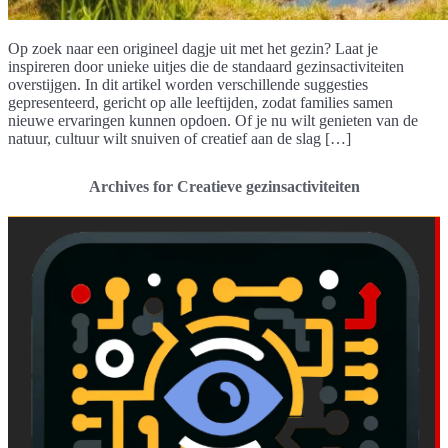
Op zoek naar een origineel dagje uit met het gezin? Laat je
inspireren door unieke uitjes die de standaard gezinsactiviteiten
overstijgen. In dit artikel worden verschillende suggesties
gepresenteerd, gericht op alle leeftijden, zodat families samen
nieuwe ervaringen kunnen opdoen. Of je nu wilt genieten van de
natuur, cultuur wilt snuiven of creatief aan de slag […]
Archives for Creatieve gezinsactiviteiten