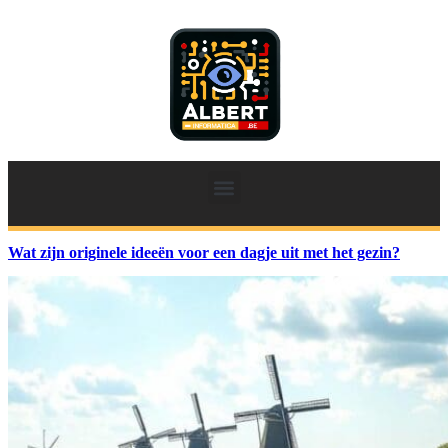
Wat zijn originele ideeën voor een dagje uit met het gezin?