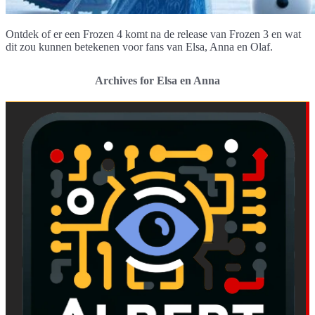
Ontdek of er een Frozen 4 komt na de release van Frozen 3 en wat
dit zou kunnen betekenen voor fans van Elsa, Anna en Olaf.
Archives for Elsa en Anna