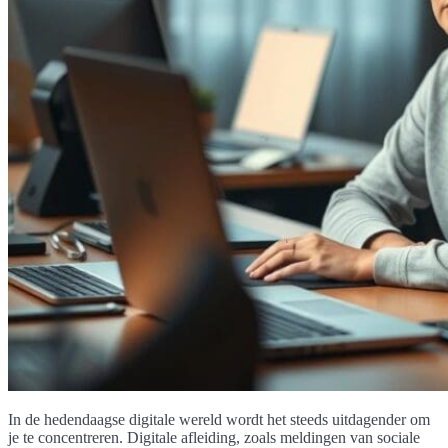
In de hedendaagse digitale wereld wordt het steeds uitdagender om
je te concentreren. Digitale afleiding, zoals meldingen van sociale