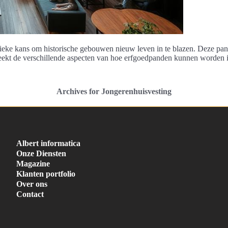
nieke kans om historische gebouwen nieuw leven in te blazen. Deze pan
ekt de verschillende aspecten van hoe erfgoedpanden kunnen worden ing
Archives for Jongerenhuisvesting
Albert informatica
Onze Diensten
Magazine
Klanten portfolio
Over ons
Contact