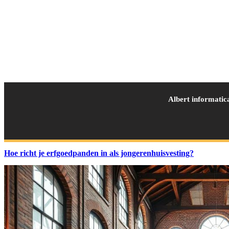
Albert informatic
Hoe richt je erfgoedpanden in als jongerenhuisvesting?