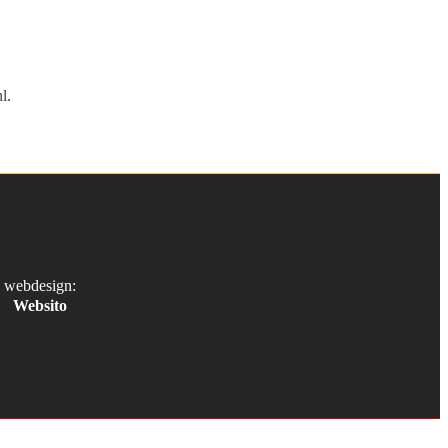
l.
webdesign:
Websito