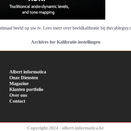
maal beeld op uw tv. Lees meer over beeldkalibratie bij thecableguy.n
Archives for Kalibratie-instellingen
Albert informatica
Onze Diensten
Magazine
Klanten portfolio
Over ons
Contact
Copyright 2024 - albert-informatica.be