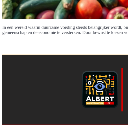
In een wereld waarin duurzame voeding steeds belangrijker wordt, bied
gemeenschap en de economie te versterken. Door bewust te kiezen vo