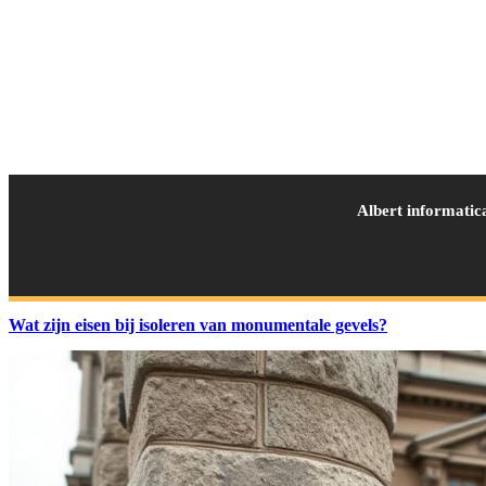
Albert informatic
Wat zijn eisen bij isoleren van monumentale gevels?