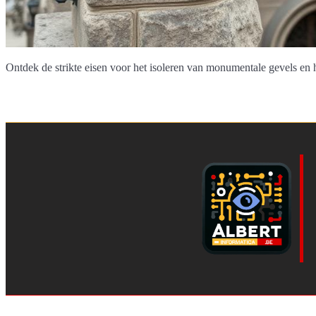
Ontdek de strikte eisen voor het isoleren van monumentale gevels en 