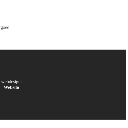
fgoed.
webdesign:
Websito