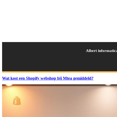
Albert informatic
Wat kost een Shopify webshop bij Mtea gemiddeld?