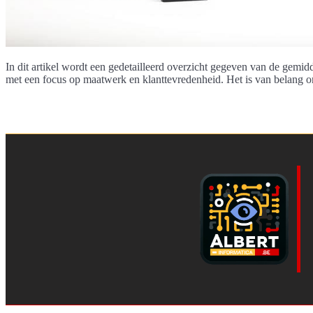
In dit artikel wordt een gedetailleerd overzicht gegeven van de gemi
met een focus op maatwerk en klanttevredenheid. Het is van belang o