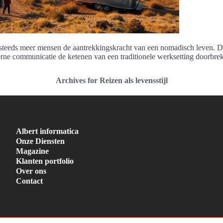
 steeds meer mensen de aantrekkingskracht van een nomadisch leven. Di
erne communicatie de ketenen van een traditionele werksetting doorbre
Archives for Reizen als levensstijl
Albert informatica
Onze Diensten
Magazine
Klanten portfolio
Over ons
Contact