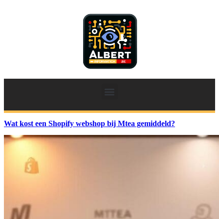
Wat kost een Shopify webshop bij Mtea gemiddeld?