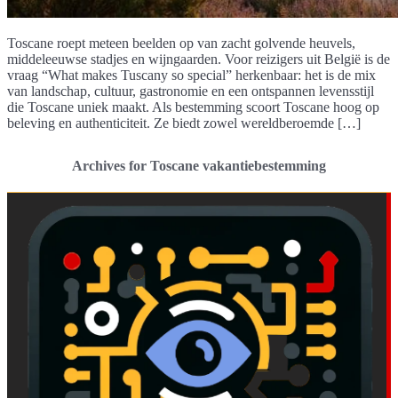
Toscane roept meteen beelden op van zacht golvende heuvels,
middeleeuwse stadjes en wijngaarden. Voor reizigers uit België is de
vraag “What makes Tuscany so special” herkenbaar: het is de mix
van landschap, cultuur, gastronomie en een ontspannen levensstijl
die Toscane uniek maakt. Als bestemming scoort Toscane hoog op
beleving en authenticiteit. Ze biedt zowel wereldberoemde […]
Archives for Toscane vakantiebestemming