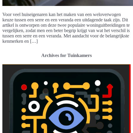
Voor veel huiseigenaren kan het maken van een weloverwogen
keuze tussen een serre en een veranda een uitdagende taak zijn. Dit
artikel is ontworpen om deze twee populaire woninguitbreidingen te
vergelijken, zodat men een beter begrip krijgt van wat het verschil is
tussen een serre en een veranda. Met aandacht voor de belangrijkste
kenmerken en […]
Archives for Tuinkamers