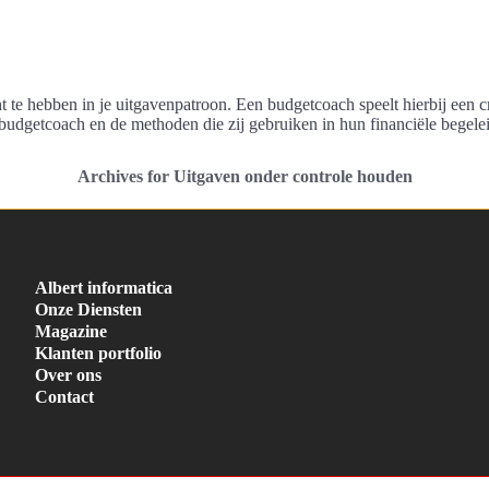
ht te hebben in je uitgavenpatroon. Een budgetcoach speelt hierbij een
 budgetcoach en de methoden die zij gebruiken in hun financiële begele
Archives for Uitgaven onder controle houden
Albert informatica
Onze Diensten
Magazine
Klanten portfolio
Over ons
Contact