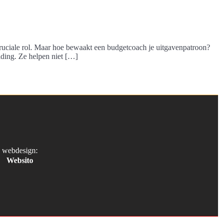
 cruciale rol. Maar hoe bewaakt een budgetcoach je uitgavenpatroon?
iding. Ze helpen niet […]
webdesign:
Websito