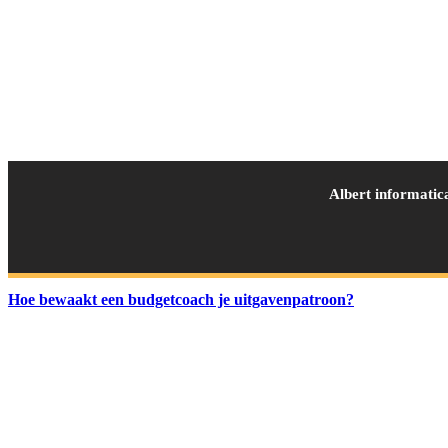
Albert informatic
Hoe bewaakt een budgetcoach je uitgavenpatroon?