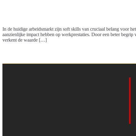
In de huidige arbeidsmarkt zijn soft skills van cruciaal belang voor h
aanzienlijke impact hebben op werkprestaties. Door een beter begri
verkent de waarde […]