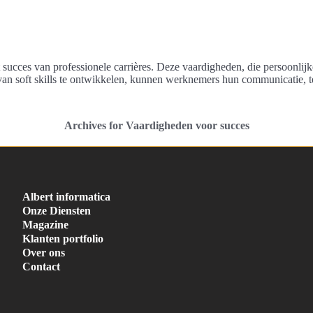
et succes van professionele carrières. Deze vaardigheden, die persoonli
p van soft skills te ontwikkelen, kunnen werknemers hun communicatie,
Archives for Vaardigheden voor succes
Albert informatica
Onze Diensten
Magazine
Klanten portfolio
Over ons
Contact