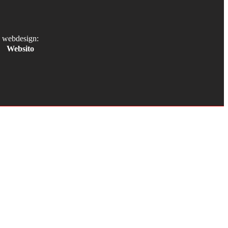
webdesign:
Websito