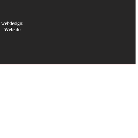
webdesign:
Websito