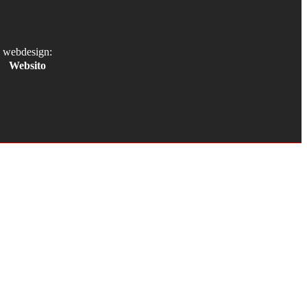
webdesign:
Websito