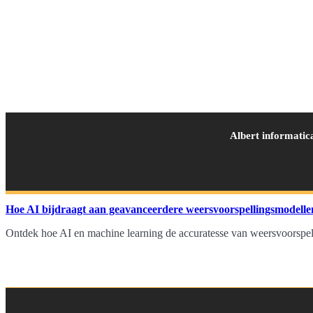
Albert informatic
Hoe AI bijdraagt aan geavanceerdere weersvoorspellingsmodelle
Ontdek hoe AI en machine learning de accuratesse van weersvoorspell