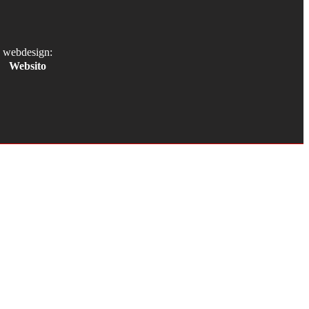
webdesign:
Websito