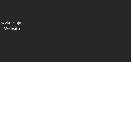
webdesign:
Websito