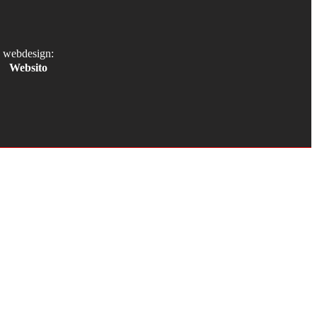
webdesign:
Websito