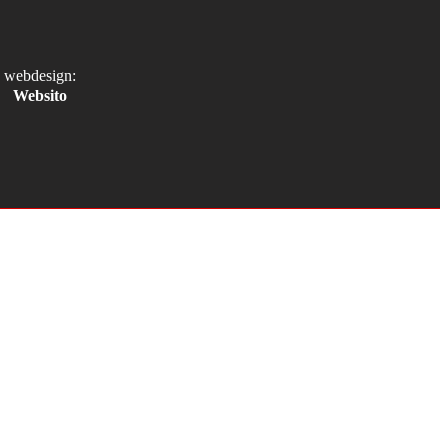
webdesign:
Websito