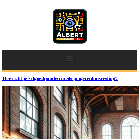
Hoe richt je erfgoedpanden in als jongerenhuisvesting?