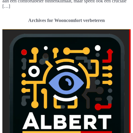
aan een comfortabeler binnenklimaat, maar speelt ook een cruciale
[…]
Archives for Wooncomfort verbeteren