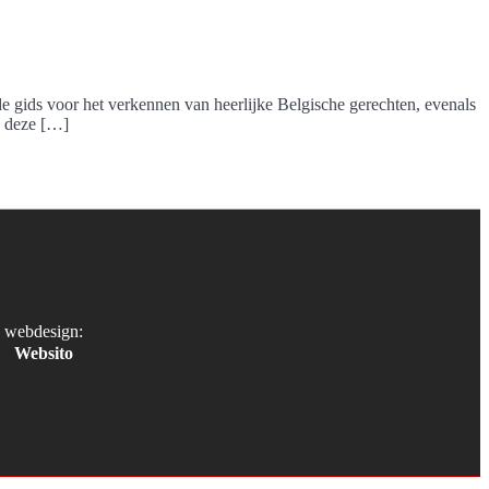
ide gids voor het verkennen van heerlijke Belgische gerechten, evenals
in deze […]
webdesign:
Websito