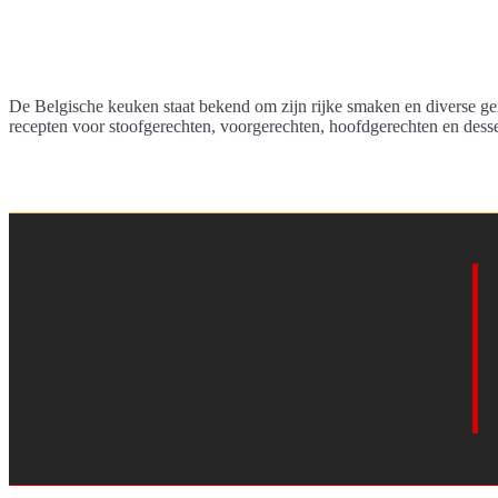
De Belgische keuken staat bekend om zijn rijke smaken en diverse gere
recepten voor stoofgerechten, voorgerechten, hoofdgerechten en dessert