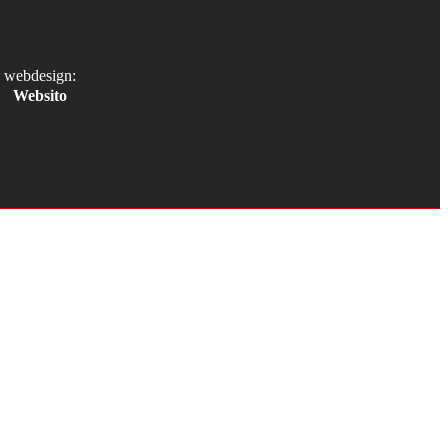
webdesign:
Websito