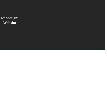
webdesign:
Websito