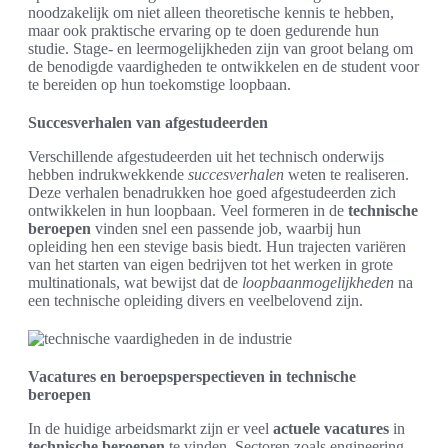
noodzakelijk om niet alleen theoretische kennis te hebben,
maar ook praktische ervaring op te doen gedurende hun
studie. Stage- en leermogelijkheden zijn van groot belang om
de benodigde vaardigheden te ontwikkelen en de student voor
te bereiden op hun toekomstige loopbaan.
Succesverhalen van afgestudeerden
Verschillende afgestudeerden uit het technisch onderwijs
hebben indrukwekkende
succesverhalen
weten te realiseren.
Deze verhalen benadrukken hoe goed afgestudeerden zich
ontwikkelen in hun loopbaan. Veel formeren in de
technische
beroepen
vinden snel een passende job, waarbij hun
opleiding hen een stevige basis biedt. Hun trajecten variëren
van het starten van eigen bedrijven tot het werken in grote
multinationals, wat bewijst dat de
loopbaanmogelijkheden
na
een technische opleiding divers en veelbelovend zijn.
Vacatures en beroepsperspectieven in technische
beroepen
In de huidige arbeidsmarkt zijn er veel
actuele vacatures
in
technische beroepen
te vinden. Sectoren zoals engineering,