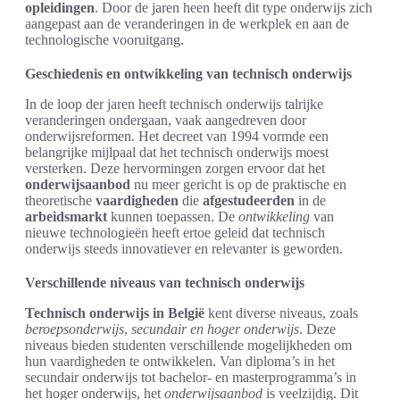
opleidingen
. Door de jaren heen heeft dit type onderwijs zich
aangepast aan de veranderingen in de werkplek en aan de
technologische vooruitgang.
Geschiedenis en ontwikkeling van technisch onderwijs
In de loop der jaren heeft technisch onderwijs talrijke
veranderingen ondergaan, vaak aangedreven door
onderwijsreformen. Het decreet van 1994 vormde een
belangrijke mijlpaal dat het technisch onderwijs moest
versterken. Deze hervormingen zorgen ervoor dat het
onderwijsaanbod
nu meer gericht is op de praktische en
theoretische
vaardigheden
die
afgestudeerden
in de
arbeidsmarkt
kunnen toepassen. De
ontwikkeling
van
nieuwe technologieën heeft ertoe geleid dat technisch
onderwijs steeds innovatiever en relevanter is geworden.
Verschillende niveaus van technisch onderwijs
Technisch onderwijs in België
kent diverse niveaus, zoals
beroepsonderwijs
,
secundair en hoger onderwijs
. Deze
niveaus bieden studenten verschillende mogelijkheden om
hun vaardigheden te ontwikkelen. Van diploma’s in het
secundair onderwijs tot bachelor- en masterprogramma’s in
het hoger onderwijs, het
onderwijsaanbod
is veelzijdig. Dit