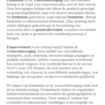
Feminisme
en de
vrouwenbeweging
zijn van essentieel
belang in de strijd voor vrouwenrechten over de hele wereld.
Deze bewegingen hebben niet alleen de aandacht gevestigd
op genderongelijkheid, maar ook diverse stromingen binnen
het
feminisme
gepromoot, zoals radicaal
feminisme
, liberaal
feminisme en intersectioneel feminisme. Elke stroming heeft
unieke bijdragen geleverd aan de bevordering van
vrouwenrechten en
genderdiversiteit
, waardoor een bredere
basis van steun is gecreëerd om verandering teweeg te
brengen.
Empowerment
is een centraal begrip binnen de
vrouwenbeweging
. Door middel van verschillende
strategieën, zoals onderwijs, bewustwordingscampagnes en
politieke mobilisatie, hebben vrouwengroepen wereldwijd
hun invloed vergroot. Een voorbeeld hiervan is de rol van
NGO’s zoals UN Women, die zich inzetten voor de
versterking van vrouwen in verschillende samenlevingen, wat
bijdraagt aan een grotere sociale en economische gelijkheid.
De impact van feminisme en de vrouwenbeweging strekt zich
uit tot beleidsvorming. Feministische leiders en organisaties
hebben beleidsinitiatieven bevorderd die gendergelijkheid en
vrouwenrechten versterken. Door samen te werken met
overheden en internationale instellingen is het mogelijk om