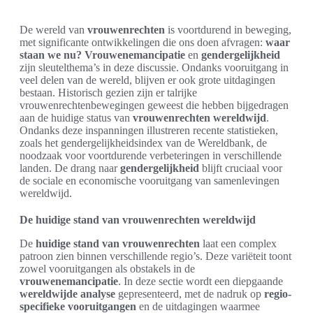
De wereld van
vrouwenrechten
is voortdurend in beweging,
met significante ontwikkelingen die ons doen afvragen:
waar
staan we nu?
Vrouwenemancipatie
en
gendergelijkheid
zijn sleutelthema’s in deze discussie. Ondanks vooruitgang in
veel delen van de wereld, blijven er ook grote uitdagingen
bestaan. Historisch gezien zijn er talrijke
vrouwenrechtenbewegingen geweest die hebben bijgedragen
aan de huidige status van
vrouwenrechten wereldwijd
.
Ondanks deze inspanningen illustreren recente statistieken,
zoals het gendergelijkheidsindex van de Wereldbank, de
noodzaak voor voortdurende verbeteringen in verschillende
landen. De drang naar
gendergelijkheid
blijft cruciaal voor
de sociale en economische vooruitgang van samenlevingen
wereldwijd.
De huidige stand van vrouwenrechten wereldwijd
De
huidige stand van vrouwenrechten
laat een complex
patroon zien binnen verschillende regio’s. Deze variëteit toont
zowel vooruitgangen als obstakels in de
vrouwenemancipatie
. In deze sectie wordt een diepgaande
wereldwijde analyse
gepresenteerd, met de nadruk op
regio-
specifieke vooruitgangen
en de uitdagingen waarmee