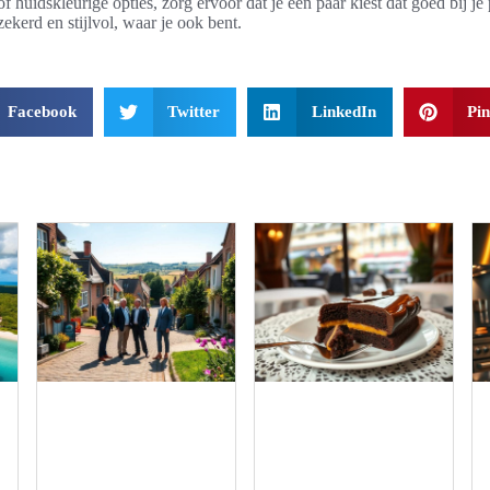
f huidskleurige opties, zorg ervoor dat je een paar kiest dat goed bij je 
zekerd en stijlvol, waar je ook bent.
Facebook
Twitter
LinkedIn
Pin