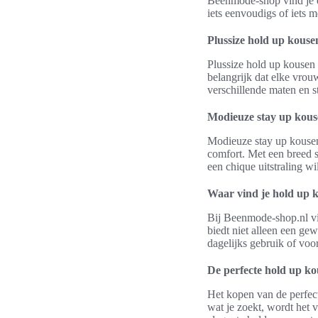
Beenmode-shop vind je ee
iets eenvoudigs of iets me
Plussize hold up kouse
Plussize hold up kousen 
belangrijk dat elke vrou
verschillende maten en st
Modieuze stay up kou
Modieuze stay up kousen 
comfort. Met een breed s
een chique uitstraling wi
Waar vind je hold up 
Bij Beenmode-shop.nl vin
biedt niet alleen een ge
dagelijks gebruik of voor
De perfecte hold up k
Het kopen van de perfect
wat je zoekt, wordt het v