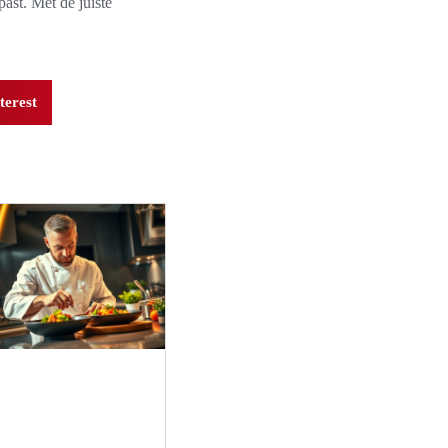
past. Met de juiste
terest