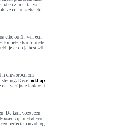
ndien zijn er tal van
akt ze een uitstekende
na elke outfit, van een
el formele als informele
ij je er op je best wilt
 zijn ontworpen om
ge kleding. Deze
hold up
 een verfijnde look wilt
en. De kant voegt een
kousen zijn niet alleen
 een perfecte aanvulling