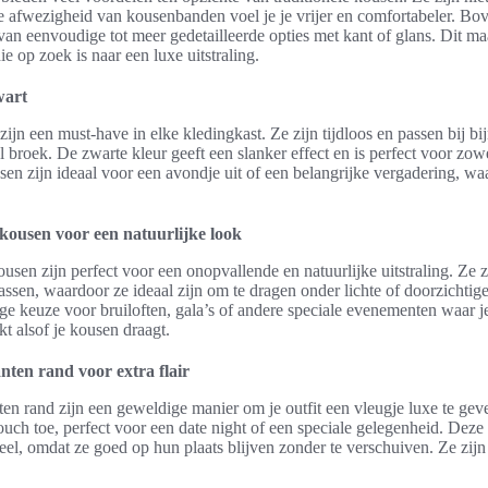
de afwezigheid van kousenbanden voel je je vrijer en comfortabeler. Bove
an eenvoudige tot meer gedetailleerde opties met kant of glans. Dit ma
e op zoek is naar een luxe uitstraling.
wart
ijn een must-have in elke kledingkast. Ze zijn tijdloos en passen bij bij
l broek. De zwarte kleur geeft een slanker effect en is perfect voor zow
n zijn ideaal voor een avondje uit of een belangrijke vergadering, waarb
kousen voor een natuurlijke look
usen zijn perfect voor een onopvallende en natuurlijke uitstraling. Ze
assen, waardoor ze ideaal zijn om te dragen onder lichte of doorzichti
e keuze voor bruiloften, gala’s of andere speciale evenementen waar je
kt alsof je kousen draagt.
ten rand voor extra flair
n rand zijn een geweldige manier om je outfit een vleugje luxe te gev
ouch toe, perfect voor een date night of een speciale gelegenheid. Deze 
el, omdat ze goed op hun plaats blijven zonder te verschuiven. Ze zijn