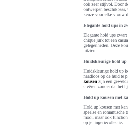
ook zeer stijlvol. Door 
ontwerpen beschikbaar, v
keuze voor elke vrouw di
Elegante hold ups in z
Elegante hold ups zwart z
chique jurk tot een casua
gelegenheden. Deze kouse
uitzien.
Huidskleurige hold up 
Huidskleurige hold up ko
naadloos op de huid te p
kousen
zijn een geweldig
creëren zonder dat het lij
Hold up kousen met kan
Hold up kousen met kante
speelse en romantische t
mooi, maar ook functione
op je lingeriecollectie.