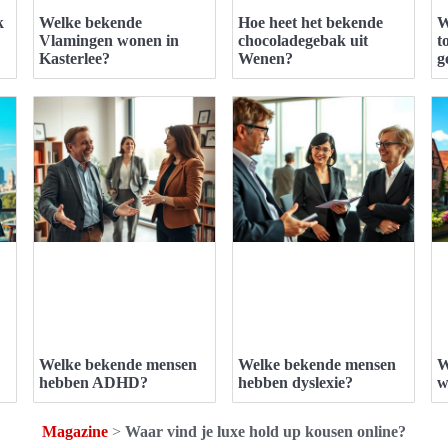
k
Welke bekende
Hoe heet het bekende
W
Vlamingen wonen in
chocoladegebak uit
t
Kasterlee?
Wenen?
g
Welke bekende mensen
Welke bekende mensen
W
hebben ADHD?
hebben dyslexie?
w
Magazine
>
Waar vind je luxe hold up kousen online?