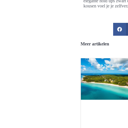
elegante hold ups zwart o
kousen voel je je zelfver
Meer artikelen