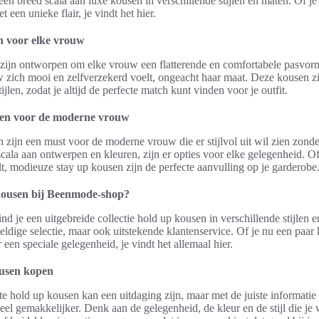
n breed scala aan luxe kousen in verschillende stijlen en maten. Of je
t een unieke flair, je vindt het hier.
n voor elke vrouw
zijn ontworpen om elke vrouw een flatterende en comfortabele pasvorm
w zich mooi en zelfverzekerd voelt, ongeacht haar maat. Deze kousen zi
ijlen, zodat je altijd de perfecte match kunt vinden voor je outfit.
sen voor de moderne vrouw
zijn een must voor de moderne vrouw die er stijlvol uit wil zien zonde
cala aan ontwerpen en kleuren, zijn er opties voor elke gelegenheid. Of
lt, modieuze stay up kousen zijn de perfecte aanvulling op je garderobe
kousen bij Beenmode-shop?
d je een uitgebreide collectie hold up kousen in verschillende stijlen 
weldige selectie, maar ook uitstekende klantenservice. Of je nu een paar
 een speciale gelegenheid, je vindt het allemaal hier.
ousen kopen
e hold up kousen kan een uitdaging zijn, maar met de juiste informatie
eel gemakkelijker. Denk aan de gelegenheid, de kleur en de stijl die je w