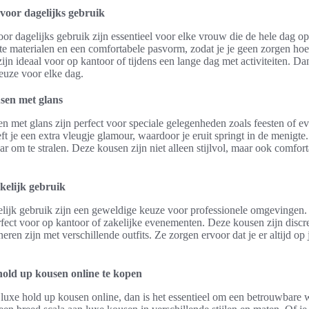
voor dagelijks gebruik
or dagelijks gebruik zijn essentieel voor elke vrouw die de hele dag op
e materialen en een comfortabele pasvorm, zodat je je geen zorgen hoe
n ideaal voor op kantoor of tijdens een lange dag met activiteiten. Da
keuze voor elke dag.
usen met glans
en met glans zijn perfect voor speciale gelegenheden zoals feesten of 
t je een extra vleugje glamour, waardoor je eruit springt in de menigt
ar om te stralen. Deze kousen zijn niet alleen stijlvol, maar ook comfort
kelijk gebruik
elijk gebruik zijn een geweldige keuze voor professionele omgevingen.
erfect voor op kantoor of zakelijke evenementen. Deze kousen zijn discr
ren zijn met verschillende outfits. Ze zorgen ervoor dat je er altijd op j
hold up kousen online te kopen
 luxe hold up kousen online, dan is het essentieel om een betrouwbare w