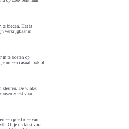
 nu op zoek bent naar
 te bieden. Het is
jn verkrijgbaar in
r in te boeten op
 je nu een casual look of
.
en kleuren. De winkel
 kousen zoekt voor
 en een goed idee van
ilt. Of je nu kiest voor