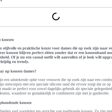
p kousen
n stijlvolle en praktische keuze voor dames die op zoek zijn naar 
eze kousen blijven perfect zitten zonder dat er een kousenband nodi
heid. Of je nu een casual outfit wilt aanvullen of je look wilt upgr
lzijdig en trendy.
tay up kousen dames?
jn een uitstekende optie voor vrouwen die op zoek zijn naar een comf
 zijn ontworpen met een speciale silicone rand die ervoor zorgt dat ze op 
t maakt ze perfect voor zowel dagelijks gebruik als speciale gelegenhed
 kleuren, waardoor ze gemakkelijk te combineren zijn met je garderobe.
ophoudende kousen
eden veel voordelen ten opzichte van traditionele kousen. Ze zijn niet