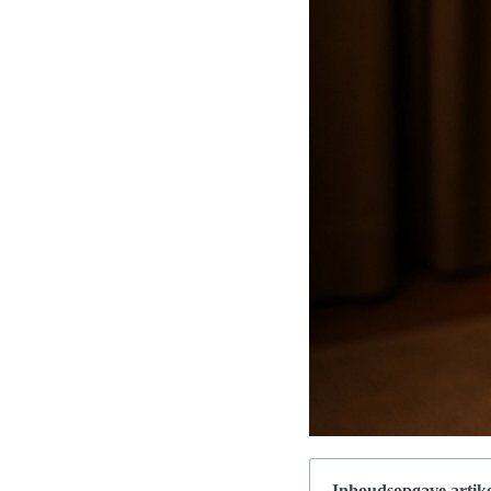
Inhoudsopgave artike