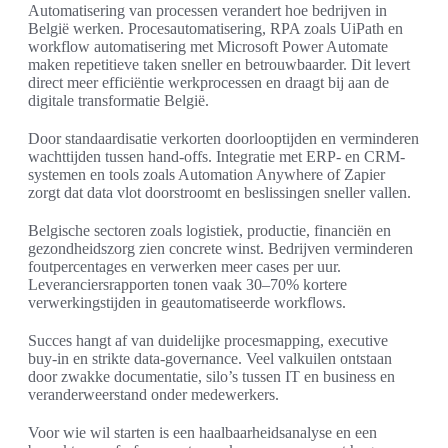
Automatisering van processen verandert hoe bedrijven in
België werken. Procesautomatisering, RPA zoals UiPath en
workflow automatisering met Microsoft Power Automate
maken repetitieve taken sneller en betrouwbaarder. Dit levert
direct meer efficiëntie werkprocessen en draagt bij aan de
digitale transformatie België.
Door standaardisatie verkorten doorlooptijden en verminderen
wachttijden tussen hand-offs. Integratie met ERP- en CRM-
systemen en tools zoals Automation Anywhere of Zapier
zorgt dat data vlot doorstroomt en beslissingen sneller vallen.
Belgische sectoren zoals logistiek, productie, financiën en
gezondheidszorg zien concrete winst. Bedrijven verminderen
foutpercentages en verwerken meer cases per uur.
Leveranciersrapporten tonen vaak 30–70% kortere
verwerkingstijden in geautomatiseerde workflows.
Succes hangt af van duidelijke procesmapping, executive
buy-in en strikte data-governance. Veel valkuilen ontstaan
door zwakke documentatie, silo’s tussen IT en business en
veranderweerstand onder medewerkers.
Voor wie wil starten is een haalbaarheidsanalyse en een