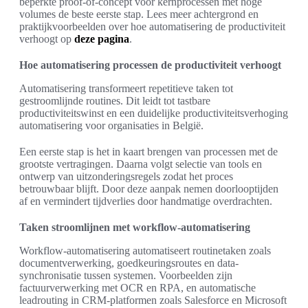
beperkte proof-of-concept voor kernprocessen met hoge
volumes de beste eerste stap. Lees meer achtergrond en
praktijkvoorbeelden over hoe automatisering de productiviteit
verhoogt op
deze pagina
.
Hoe automatisering processen de productiviteit verhoogt
Automatisering transformeert repetitieve taken tot
gestroomlijnde routines. Dit leidt tot tastbare
productiviteitswinst en een duidelijke productiviteitsverhoging
automatisering voor organisaties in België.
Een eerste stap is het in kaart brengen van processen met de
grootste vertragingen. Daarna volgt selectie van tools en
ontwerp van uitzonderingsregels zodat het proces
betrouwbaar blijft. Door deze aanpak nemen doorlooptijden
af en vermindert tijdverlies door handmatige overdrachten.
Taken stroomlijnen met workflow-automatisering
Workflow-automatisering automatiseert routinetaken zoals
documentverwerking, goedkeuringsroutes en data-
synchronisatie tussen systemen. Voorbeelden zijn
factuurverwerking met OCR en RPA, en automatische
leadrouting in CRM-platformen zoals Salesforce en Microsoft