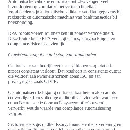
Automatische validatie en formatcontroles vangen veel
invoerfouten op voordat ze het systeem bereiken.
Voorbeelden zijn automatische validatie van klantgegevens bij
registratie en automatische matching van banktransacties bij
boekhouding.
RPA-robots voeren routinetaken uit zonder vermoeidheid.
Deze foutreductie RPA verlaagt claims, terugboekingen en
compliance-risico’s aanzienlijk.
Consistente output en naleving van standaarden
Centralisatie van bedrijfsregels en sjablonen zorgt dat elk
proces consistent verloopt. Dat resulteert in consistente output
die voldoet aan kwaliteitsnormen zoals ISO en aan
privacyregels zoals GDPR.
Geautomatiseerde logging en traceerbaarheid maken audits
eenvoudiger. Een volledige audittrail laat zien wie, wanneer
en welke transactie door welk systeem of robot werd
verwerkt, wat de waarde van compliance automatisering
vergroot.
Sectoren zoals gezondheidszorg, financiële dienstverlening en
productie profiteren van gerichte compliance voordelen bij