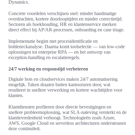
Dynamics.
Concrete voordelen verschijnen snel: minder handmatige
overdrachten, kortere doorlooptijden en minder correctietijd.
Sectoren als boekhouding, HR en klantenservice merken
direct effect bij AP/AR-processen, onboarding en case triage.
Implementatie begint met procesidentificatie en
bottleneckanalyse. Daarna komt toolselectie — van low-code
oplossingen tot enterprise RPA — en het ontwerp van
exception-handling en escalatieregels.
24/7 werking en responstijd verbeteren
Digitale bots en cloudservices maken 24/7 automatisering
mogelijk. Taken draaien buiten kantooruren door, wat
resulteert in snellere verwerking en kortere wachttijden voor
klanten.
Klantdiensten profiteren door directe bevestigingen en
snellere probleemoplossing, wat SLA-naleving versterkt en de
klanttevredenheid verhoogt. Technologieën zoals Azure,
AWS, Google Cloud en serverless architecturen ondersteunen
deze continuïteit.