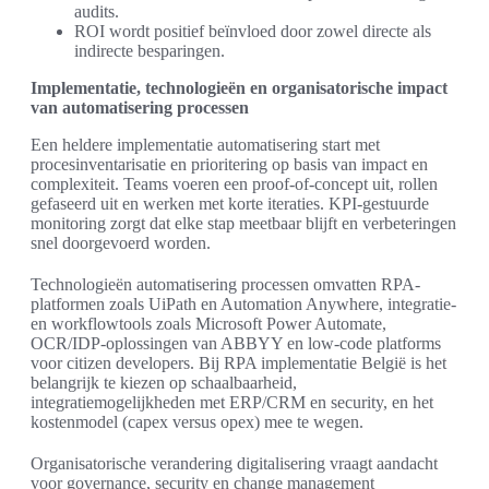
audits.
ROI wordt positief beïnvloed door zowel directe als
indirecte besparingen.
Implementatie, technologieën en organisatorische impact
van automatisering processen
Een heldere implementatie automatisering start met
procesinventarisatie en prioritering op basis van impact en
complexiteit. Teams voeren een proof-of-concept uit, rollen
gefaseerd uit en werken met korte iteraties. KPI-gestuurde
monitoring zorgt dat elke stap meetbaar blijft en verbeteringen
snel doorgevoerd worden.
Technologieën automatisering processen omvatten RPA-
platformen zoals UiPath en Automation Anywhere, integratie-
en workflowtools zoals Microsoft Power Automate,
OCR/IDP-oplossingen van ABBYY en low-code platforms
voor citizen developers. Bij RPA implementatie België is het
belangrijk te kiezen op schaalbaarheid,
integratiemogelijkheden met ERP/CRM en security, en het
kostenmodel (capex versus opex) mee te wegen.
Organisatorische verandering digitalisering vraagt aandacht
voor governance, security en change management