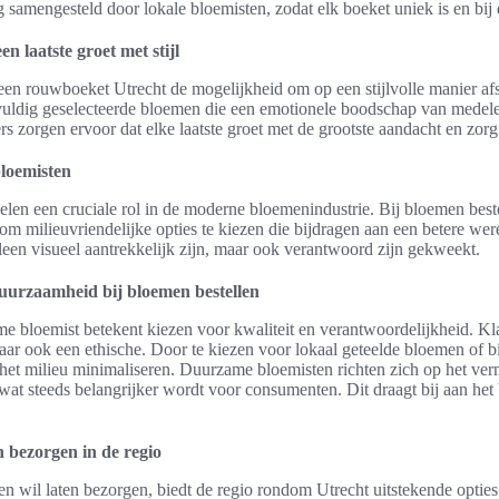
g samengesteld door lokale bloemisten, zodat elk boeket uniek is en bij
 laatste groet met stijl
t een rouwboeket Utrecht de mogelijkheid om op een stijlvolle manier a
vuldig geselecteerde bloemen die een emotionele boodschap van medele
ers zorgen ervoor dat elke laatste groet met de grootste aandacht en zor
loemisten
len een cruciale rol in de moderne bloemenindustrie. Bij bloemen best
om milieuvriendelijke opties te kiezen die bijdragen aan een betere were
lleen visueel aantrekkelijk zijn, maar ook verantwoord zijn gekweekt.
urzaamheid bij bloemen bestellen
e bloemist betekent kiezen voor kwaliteit en verantwoordelijkheid. Kl
aar ook een ethische. Door te kiezen voor lokaal geteelde bloemen of b
 het milieu minimaliseren. Duurzame bloemisten richten zich op het ve
wat steeds belangrijker wordt voor consumenten. Dit draagt bij aan he
 bezorgen in de regio
n wil laten bezorgen, biedt de regio rondom Utrecht uitstekende opties