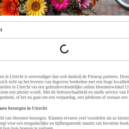
l
 in Utrecht is eenvoudiger dan ooit dankzij de Fleurop partners. Deze
ich richt op het leveren van dagverse boeketten met een hoge kwalitei
ellen in Utrecht via een gebruiksvriendelijke online bloemenwinkel U
loem een plezier wordt. Met de betrouwbaarheid en snelle service van Fl
genheid, of het nu gaat om een verjaardag, een jubileum of zomaar een 
men bezorgen in Utrecht
eld van bloemen bezorgen. Klanten ervaren veel voordelen als ze kiezen
orgt voor een toegankelijke en tijdbesparende manier om favoriete boeke
zij hun huis hoeven te verlaten.