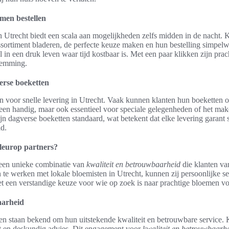
men bestellen
n Utrecht biedt een scala aan mogelijkheden zelfs midden in de nacht.
ortiment bladeren, de perfecte keuze maken en hun bestelling simpelwe
 in een druk leven waar tijd kostbaar is. Met een paar klikken zijn prac
temming.
verse boeketten
n voor snelle levering in Utrecht. Vaak kunnen klanten hun boeketten 
lleen handig, maar ook essentieel voor speciale gelegenheden of het ma
jn dagverse boeketten standaard, wat betekent dat elke levering garant
id.
leurop partners?
 een unieke combinatie van
kwaliteit en betrouwbaarheid
die klanten v
te werken met lokale bloemisten in Utrecht, kunnen zij persoonlijke 
t een verstandige keuze voor wie op zoek is naar prachtige bloemen vo
aarheid
en staan bekend om hun uitstekende kwaliteit en betrouwbare service.
et en deskundig advies. Dit engagement voor
kwaliteit en betrouwbaarh