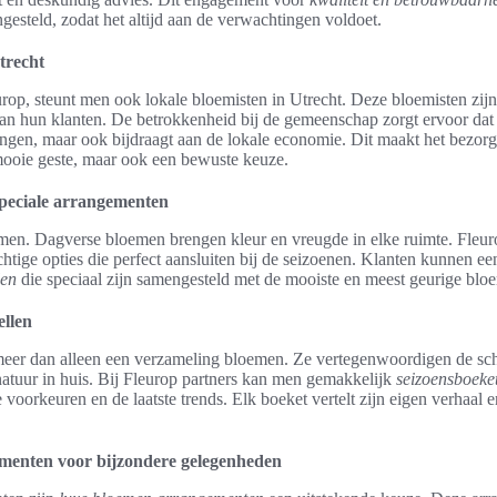
gesteld, zodat het altijd aan de verwachtingen voldoet.
trecht
urop, steunt men ook lokale bloemisten in Utrecht. Deze bloemisten zi
n hun klanten. De betrokkenheid bij de gemeenschap zorgt ervoor dat k
ngen, maar ook bijdraagt aan de lokale economie. Dit maakt het bezor
mooie geste, maar ook een bewuste keuze.
peciale arrangementen
men. Dagverse bloemen brengen kleur en vreugde in elke ruimte. Fleur
htige opties die perfect aansluiten bij de seizoenen. Klanten kunnen e
len
die speciaal zijn samengesteld met de mooiste en meest geurige bl
ellen
meer dan alleen een verzameling bloemen. Ze vertegenwoordigen de sc
atuur in huis. Bij Fleurop partners kan men gemakkelijk
seizoensboeket
 voorkeuren en de laatste trends. Elk boeket vertelt zijn eigen verhaal 
menten voor bijzondere gelegenheden