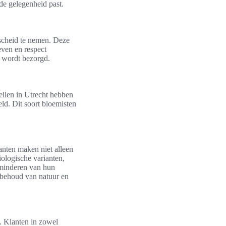
 de gelegenheid past.
fscheid te nemen. Deze
ven en respect
g wordt bezorgd.
ellen in Utrecht hebben
ld. Dit soort bloemisten
anten maken niet alleen
iologische varianten,
rminderen van hun
t behoud van natuur en
. Klanten in zowel