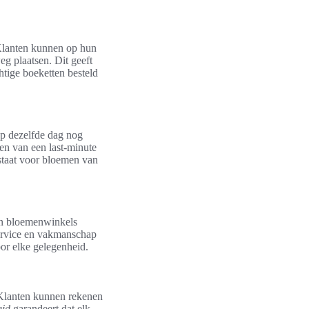
 Klanten kunnen op hun
g plaatsen. Dit geeft
htige boeketten besteld
op dezelfde dag nog
ken van een last-minute
 staat voor bloemen van
an bloemenwinkels
service en vakmanschap
or elke gelegenheid.
 Klanten kunnen rekenen
eid
garandeert dat elk