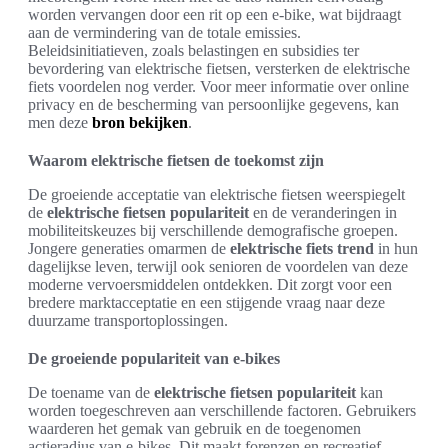
worden vervangen door een rit op een e-bike, wat bijdraagt
aan de vermindering van de totale emissies.
Beleidsinitiatieven, zoals belastingen en subsidies ter
bevordering van elektrische fietsen, versterken de elektrische
fiets voordelen nog verder. Voor meer informatie over online
privacy en de bescherming van persoonlijke gegevens, kan
men deze
bron bekijken
.
Waarom elektrische fietsen de toekomst zijn
De groeiende acceptatie van elektrische fietsen weerspiegelt
de
elektrische fietsen populariteit
en de veranderingen in
mobiliteitskeuzes bij verschillende demografische groepen.
Jongere generaties omarmen de
elektrische fiets trend
in hun
dagelijkse leven, terwijl ook senioren de voordelen van deze
moderne vervoersmiddelen ontdekken. Dit zorgt voor een
bredere marktacceptatie en een stijgende vraag naar deze
duurzame transportoplossingen.
De groeiende populariteit van e-bikes
De toename van de
elektrische fietsen populariteit
kan
worden toegeschreven aan verschillende factoren. Gebruikers
waarderen het gemak van gebruik en de toegenomen
actieradius van e-bikes. Dit maakt forenzen en recreatief