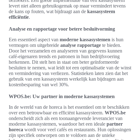
bezoekers. Een goede implementatie van een kassasysteem
levert niet alleen gebruiksgemak op maar vermindert tevens
de kans op fouten, wat bijdraagt aan de
kassasysteem
efficiëntie
.
Analyse en rapportage voor betere besluitvorming
Een essentieel aspect van
moderne kassasystemen
is hun
vermogen om uitgebreide
analyse rapportage
te bieden.
Door het verzamelen en analyseren van gegevens kunnen
café-eigenaren trends en patronen in hun bedrijfsvoering
herkennen. Dit stelt hen in staat om beter geïnformeerde
besluiten te nemen, wat leidt tot een optimalisatie van de winst
en vermindering van verliezen. Statistieken laten zien dat het
gebruik van een kassasysteem werkelijk kan bijdragen aan
kostenbesparing van wel 30%.
WPOS.be: Uw partner in moderne kassasystemen
In de wereld van de horeca is het essentieel om te beschikken
over een betrouwbaar en efficiënt kassasysteem.
WPOS.be
onderscheidt zich als een toonaangevende leverancier van
moderne kassasystemen, waardoor het een ideale
partner
horeca
wordt voor veel cafés en restaurants. Hun oplossingen
zijn specifiek ontworpen om te voldoen aan de unieke