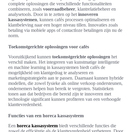
complete oplossingen die verschillende functionaliteiten
combineren, zoals
voorraadbeheer
, klantrelatiebeheer en
analysetools. Door in te zetten op het
innoveren
kassasystemen
, kunnen cafés processen optimaliseren en
klantbeleving naar een hoger niveau tillen. Innovaties zoals
betaling via mobiele apps of contactloze betalingen zijn nu de
norm.
Toekomstgerichte oplossingen voor cafés
Vooruitkijkend kunnen
toekomstgerichte oplossingen
het
verschil maken. Het integreren van kunstmatige intelligentie
en machine learning in kassasystemen biedt cafés de
mogelijkheid om klantgedrag te analyseren en
marketingstrategieën aan te passen. Daarnaast kunnen hybride
modellen, die zowel fysieke als online verkoop ondersteunen,
ondernemers helpen hun bereik te vergroten. Statistieken
tonen aan dat bedrijven die bereid zijn te innoveren met
technologie significant kunnen profiteren van een verhoogde
klanttevredenheid.
Functies van een horeca kassasysteem
Een
horeca kassasysteem
biedt verschillende functies die
zowel de efficiëntie als de klanttevredenheid verbeteren. Door