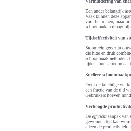
Vermindering van chem
Een ander belangrijk as
Vaak kunnen deze appara
voor het milieu, maar oo
schoonmaken draagt bij 
Tijdseffectiviteit van s
Stoomreinigers zijn ontw
die hitte en druk combin
schoonmaakmethoden. 
tijdens hun schoonmaak
Snellere schoonmaakp
Door de krachtige werki
een fractie van de tijd 
Gebruikers hoeven minder
Verhoogde productivite
De
efficiënt
aanpak van s
gewonnen tijd kan worden
alleen de productiviteit