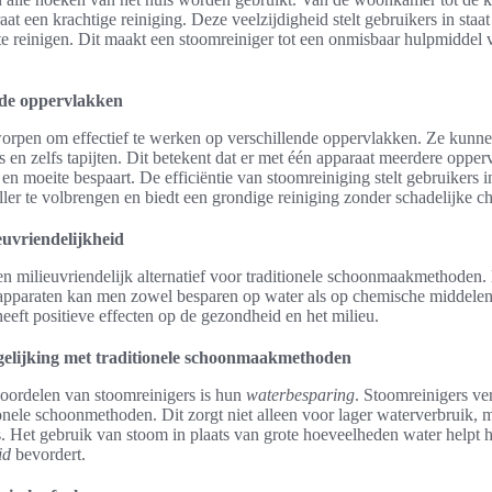
at een krachtige reiniging. Deze veelzijdigheid stelt gebruikers in staa
 te reinigen. Dit maakt een stoomreiniger tot een onmisbaar hulpmiddel 
nde oppervlakken
worpen om effectief te werken op verschillende oppervlakken. Ze kunn
ls en zelfs tapijten. Dit betekent dat er met één apparaat meerdere oppe
en moeite bespaart. De efficiëntie van stoomreiniging stelt gebruikers i
ller te volbrengen en biedt een grondige reiniging zonder schadelijke c
uvriendelijkheid
n milieuvriendelijk alternatief voor traditionele schoonmaakmethoden.
apparaten kan men zowel besparen op water als op chemische middelen. 
heeft positieve effecten op de gezondheid en het milieu.
gelijking met traditionele schoonmaakmethoden
oordelen van stoomreinigers is hun
waterbesparing
. Stoomreinigers ve
onele schoonmethoden. Dit zorgt niet alleen voor lager waterverbruik, 
 Het gebruik van stoom in plaats van grote hoeveelheden water helpt he
id
bevordert.