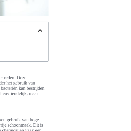
der reden. Deze
er het gebruik van
 bacteriën kan bestrijden
lieuvriendelijk, maar
aken gebruik van hoge
rije schoonmaak. Dit is
ke chemicaliën vaak een