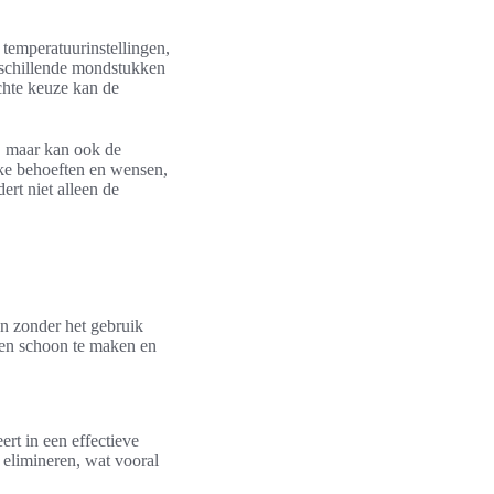
temperatuurinstellingen,
erschillende mondstukken
chte keuze kan de
t, maar kan ook de
jke behoeften en wensen,
ert niet alleen de
en zonder het gebruik
ken schoon te maken en
rt in een effectieve
 elimineren, wat vooral