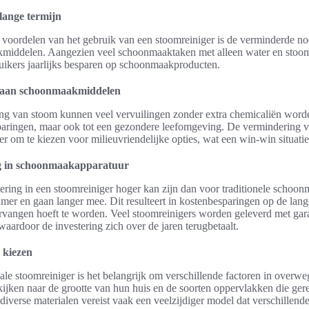
lange termijn
e voordelen van het gebruik van een stoomreiniger is de verminderde 
iddelen. Aangezien veel schoonmaaktaken met alleen water en sto
uikers jaarlijks besparen op schoonmaakproducten.
 aan schoonmaakmiddelen
ng van stoom kunnen veel vervuilingen zonder extra chemicaliën worde
esparingen, maar ook tot een gezondere leefomgeving. De verminderin
r om te kiezen voor milieuvriendelijke opties, wat een win-win situatie 
ng in schoonmaakapparatuur
tering in een stoomreiniger hoger kan zijn dan voor traditionele scho
mer en gaan langer mee. Dit resulteert in kostenbesparingen op de lang
rvangen hoeft te worden. Veel stoomreinigers worden geleverd met gar
waardoor de investering zich over de jaren terugbetaalt.
 kiezen
eale stoomreiniger is het belangrijk om verschillende factoren in overw
ijken naar de grootte van hun huis en de soorten oppervlakken die ge
iverse materialen vereist vaak een veelzijdiger model dat verschillende