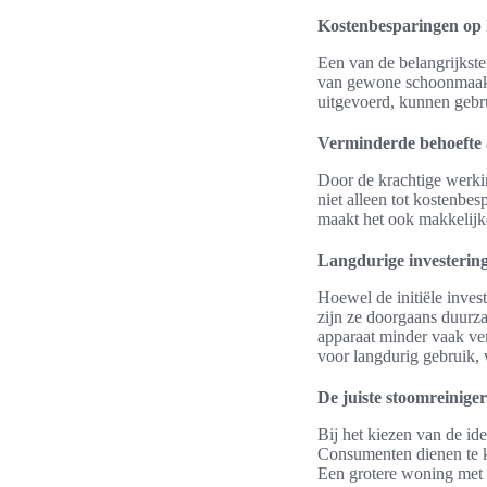
Kostenbesparingen op 
Een van de belangrijkst
van gewone schoonmaakm
uitgevoerd, kunnen gebr
Verminderde behoefte
Door de krachtige werki
niet alleen tot kostenb
maakt het ook makkelijke
Langdurige investeri
Hoewel de initiële inves
zijn ze doorgaans duurza
apparaat minder vaak ve
voor langdurig gebruik, 
De juiste stoomreiniger
Bij het kiezen van de id
Consumenten dienen te k
Een grotere woning met d