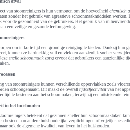
isch afval
pect van stoomreinigers is hun vermogen om de hoeveelheid
chemisch a
ten zonder het gebruik van agressieve schoonmaakmiddelen werken. Dit
k voor de gezondheid van de gebruikers. Het gebruik van milieuvriende
aan een veilige en gezonde leefomgeving.
toomreinigers
orpen om in korte tijd een grondige reiniging te bieden. Dankzij hun g
eert, kunnen ze hardnekkig vuil en vlekken aanzienlijk sneller verwijder
Deze
snelle schoonmaak
zorgt ervoor dat gebruikers een aanzienlijke ti
taken.
rocessen
ng van stoomreinigers kunnen verschillende oppervlakken zoals vloere
worden schoongemaakt. Dit maakt de overall
tijdseffectiviteit
van het appa
 tijd te besteden aan het schoonmaken, terwijl zij een uitstekende rei
it in het huishouden
toomreinigers betekent dat gezinnen sneller hun schoonmaaktaken kun
 besteed aan andere huishoudelijke verplichtingen of vrijetijdsbestedi
, maar ook de algemene kwaliteit van leven in het huishouden.