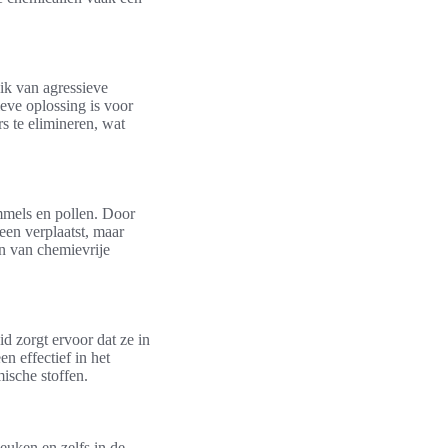
ik van agressieve
eve oplossing is voor
s te elimineren, wat
immels en pollen. Door
een verplaatst, maar
n van chemievrije
d zorgt ervoor dat ze in
n effectief in het
ische stoffen.
euken en zelfs in de