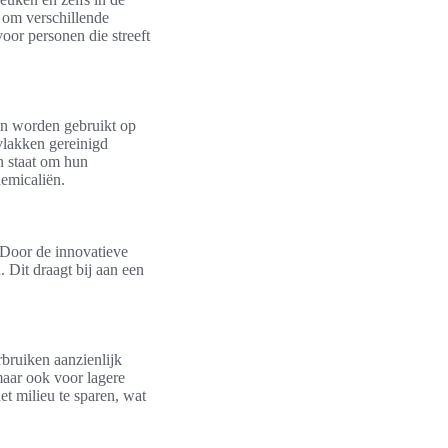
t om verschillende
voor personen die streeft
en worden gebruikt op
rvlakken gereinigd
n staat om hun
hemicaliën.
 Door de innovatieve
Dit draagt bij aan een
rbruiken aanzienlijk
maar ook voor lagere
t milieu te sparen, wat