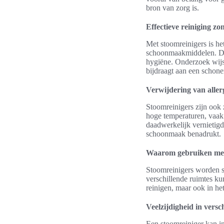
bron van zorg is.
Effectieve reiniging zo
Met stoomreinigers is h
schoonmaakmiddelen. De 
hygiëne. Onderzoek wijst
bijdraagt aan een schon
Verwijdering van aller
Stoomreinigers zijn ook 
hoge temperaturen, vaak 
daadwerkelijk vernietig
schoonmaak benadrukt.
Waarom gebruiken men
Stoomreinigers worden st
verschillende ruimtes kun
reinigen, maar ook in h
Veelzijdigheid in versc
Een stoomreiniger kan i