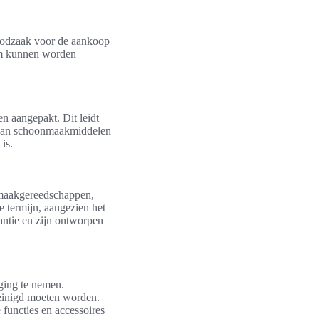
noodzaak voor de aankoop
om kunnen worden
n aangepakt. Dit leidt
g van schoonmaakmiddelen
is.
onmaakgereedschappen,
e termijn, aangezien het
antie en zijn ontworpen
eging te nemen.
reinigd moeten worden.
 functies en accessoires