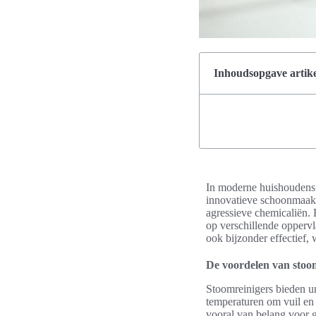
Inhoudsopgave artike
In moderne huishoudens w
innovatieve schoonmaaka
agressieve chemicaliën. E
op verschillende oppervl
ook bijzonder effectief
De voordelen van stoo
Stoomreinigers bieden u
temperaturen om vuil en 
vooral van belang voor g