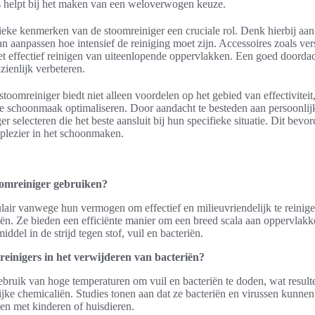
s helpt bij het maken van een weloverwogen keuze.
eke kenmerken van de stoomreiniger een cruciale rol. Denk hierbij aan 
 aanpassen hoe intensief de reiniging moet zijn. Accessoires zoals v
et effectief reinigen van uiteenlopende oppervlakken. Een goed doorda
ienlijk verbeteren.
stoomreiniger biedt niet alleen voordelen op het gebied van effectivitei
 de schoonmaak optimaliseren. Door aandacht te besteden aan persoonli
 selecteren die het beste aansluit bij hun specifieke situatie. Dit bevord
t plezier in het schoonmaken.
omreiniger gebruiken?
lair vanwege hun vermogen om effectief en milieuvriendelijk te reinig
iën. Ze bieden een efficiënte manier om een breed scala aan oppervlak
ddel in de strijd tegen stof, vuil en bacteriën.
mreinigers in het verwijderen van bacteriën?
ruik van hoge temperaturen om vuil en bacteriën te doden, wat resultee
ijke chemicaliën. Studies tonen aan dat ze bacteriën en virussen kunnen
nen met kinderen of huisdieren.