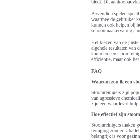
biedt. Dit aankoopadvie
Bovendien spelen specifi
waarmee de gebruiker kan
kunnen ook helpen bij h
schoonmaakervaring aanz
Het kiezen van de juiste 
algehele resultaten van
kan men een stoomreiniger
efficiëntie, maar ook he
FAQ
Waarom zou ik een sto
Stoomreinigers zijn popu
van agressieve chemical
zijn een waardevol hulpmi
Hoe effectief zijn stoo
Stoomreinigers maken geb
reiniging zonder schadel
belangrijk is voor gezin