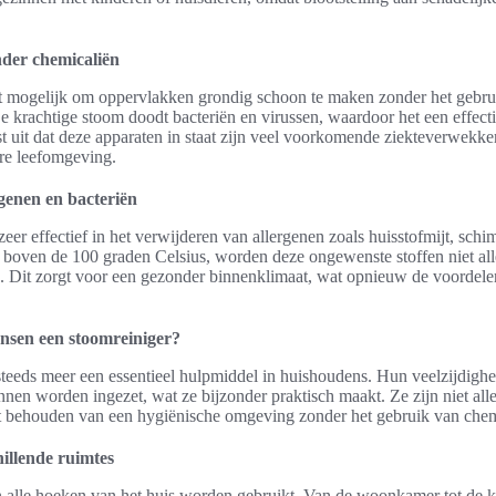
nder chemicaliën
et mogelijk om oppervlakken grondig schoon te maken zonder het gebru
krachtige stoom doodt bacteriën en virussen, waardoor het een effecti
 uit dat deze apparaten in staat zijn veel voorkomende ziekteverwekker
ere leefomgeving.
genen en bacteriën
zeer effectief in het verwijderen van allergenen zoals huisstofmijt, sch
boven de 100 graden Celsius, worden deze ongewenste stoffen niet all
d. Dit zorgt voor een gezonder binnenklimaat, wat opnieuw de voordele
sen een stoomreiniger?
eeds meer een essentieel hulpmiddel in huishoudens. Hun veelzijdighei
nen worden ingezet, wat ze bijzonder praktisch maakt. Ze zijn niet allee
et behouden van een hygiënische omgeving zonder het gebruik van chem
hillende ruimtes
n alle hoeken van het huis worden gebruikt. Van de woonkamer tot de k