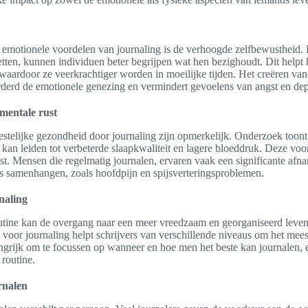
e emotionele voordelen van journaling is de verhoogde zelfbewustheid.
etten, kunnen individuen beter begrijpen wat hen bezighoudt. Dit helpt 
aardoor ze veerkrachtiger worden in moeilijke tijden. Het creëren van
rderd de emotionele genezing en vermindert gevoelens van angst en dep
mentale rust
stelijke gezondheid door journaling zijn opmerkelijk. Onderzoek toont
n kan leiden tot verbeterde slaapkwaliteit en lagere bloeddruk. Deze voo
t. Mensen die regelmatig journalen, ervaren vaak een significante afn
s samenhangen, zoals hoofdpijn en spijsverteringsproblemen.
rnaling
utine kan de overgang naar een meer vreedzaam en georganiseerd leve
 voor journaling helpt schrijvers van verschillende niveaus om het meest
langrijk om te focussen op wanneer en hoe men het beste kan journalen, 
 routine.
rnalen