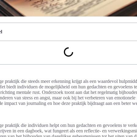
l
ige praktijk die steeds meer erkenning krijgt als een waardevol hulpmidd
Het biedt individuen de mogelijkheid om hun gedachten en gevoelens t
 richting mentale rust. Onderzoek toont aan dat het regelmatig bijhoude
inderen van stress en angst, maar ook bij het verbeteren van emotionele st
e impact van journaling en hoe deze praktijk bijdraagt aan een beter we
ige praktijk die individuen helpt om hun gedachten en gevoelens te ve
ijven in een dagboek, wat fungeert als een reflectie- en verwerkingsmi
ëren van het bijhouden van dagelijkse gebeurtenissen tot het uiten van d