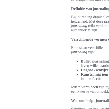
Definitie van journalin
Bij journaling draait all
helderheid. Met deze pr
journaling
reikt verder d
authentiek te zijn.
Verschillende vormen 
Er bestaan verschillend
journaling
zijn:
Bullet journaling
leven willen aanb
Dagboekschrijve
Kunstzinnig jour
in de reflectie.
Iedere vorm heeft zijn e
een kwestie van ontdek
Waarom helpt journalin
Schrijven kan een kracht