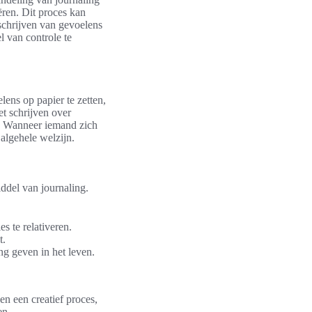
ëren. Dit proces kan
schrijven van gevoelens
l van controle te
ens op papier te zetten,
t schrijven over
n. Wanneer iemand zich
 algehele welzijn.
ddel van journaling.
s te relativeren.
t.
ng geven in het leven.
en een creatief proces,
en.