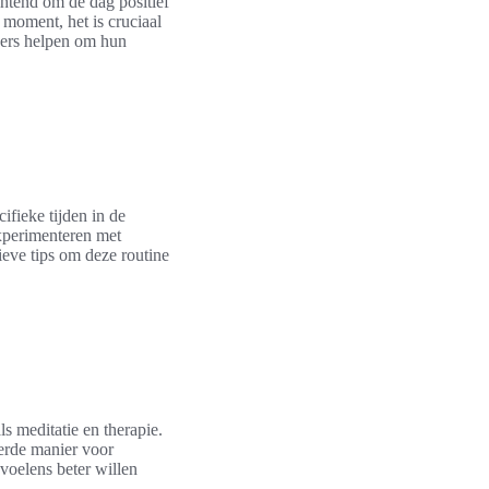
chtend om de dag positief
 moment, het is cruciaal
jvers helpen om hun
ifieke tijden in de
xperimenteren met
ieve tips om deze routine
s meditatie en therapie.
eerde manier voor
evoelens beter willen