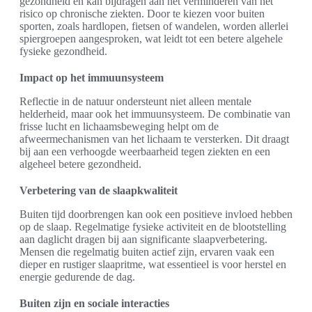
gezondheid en kan bijdragen aan het verminderen van het
risico op chronische ziekten. Door te kiezen voor buiten
sporten, zoals hardlopen, fietsen of wandelen, worden allerlei
spiergroepen aangesproken, wat leidt tot een betere algehele
fysieke gezondheid.
Impact op het immuunsysteem
Reflectie in de natuur ondersteunt niet alleen mentale
helderheid, maar ook het immuunsysteem. De combinatie van
frisse lucht en lichaamsbeweging helpt om de
afweermechanismen van het lichaam te versterken. Dit draagt
bij aan een verhoogde weerbaarheid tegen ziekten en een
algeheel betere gezondheid.
Verbetering van de slaapkwaliteit
Buiten tijd doorbrengen kan ook een positieve invloed hebben
op de slaap. Regelmatige fysieke activiteit en de blootstelling
aan daglicht dragen bij aan significante slaapverbetering.
Mensen die regelmatig buiten actief zijn, ervaren vaak een
dieper en rustiger slaapritme, wat essentieel is voor herstel en
energie gedurende de dag.
Buiten zijn en sociale interacties