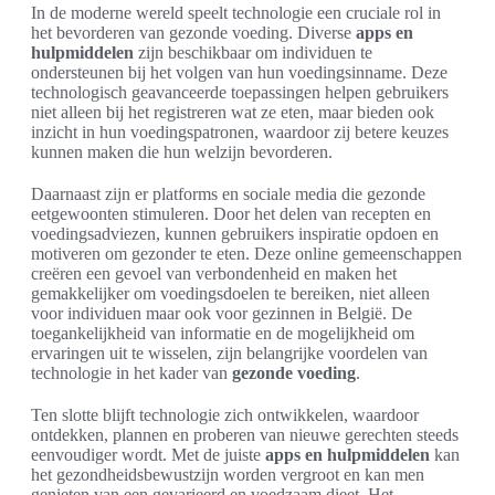
In de moderne wereld speelt technologie een cruciale rol in
het bevorderen van gezonde voeding. Diverse
apps en
hulpmiddelen
zijn beschikbaar om individuen te
ondersteunen bij het volgen van hun voedingsinname. Deze
technologisch geavanceerde toepassingen helpen gebruikers
niet alleen bij het registreren wat ze eten, maar bieden ook
inzicht in hun voedingspatronen, waardoor zij betere keuzes
kunnen maken die hun welzijn bevorderen.
Daarnaast zijn er platforms en sociale media die gezonde
eetgewoonten stimuleren. Door het delen van recepten en
voedingsadviezen, kunnen gebruikers inspiratie opdoen en
motiveren om gezonder te eten. Deze online gemeenschappen
creëren een gevoel van verbondenheid en maken het
gemakkelijker om voedingsdoelen te bereiken, niet alleen
voor individuen maar ook voor gezinnen in België. De
toegankelijkheid van informatie en de mogelijkheid om
ervaringen uit te wisselen, zijn belangrijke voordelen van
technologie in het kader van
gezonde voeding
.
Ten slotte blijft technologie zich ontwikkelen, waardoor
ontdekken, plannen en proberen van nieuwe gerechten steeds
eenvoudiger wordt. Met de juiste
apps en hulpmiddelen
kan
het gezondheidsbewustzijn worden vergroot en kan men
genieten van een gevarieerd en voedzaam dieet. Het