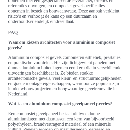
opnemen met een gespecialiseerde leverancier, offertes en
referenties opvragen, en composiet gevelspecificaties
opnemen in bestek en bouwaanvraag. Deze aanpak verkleint
risico’s en verhoogt de kans op een duurzaam en
onderhoudsvriendelijk eindresultaat.
FAQ
Waarom kiezen architecten voor aluminium composiet
gevels?
Aluminium composiet gevels combineren esthetiek, prestaties
en praktische voordelen. Het zijn lichtgewicht panelen met
dunne aluminium buitenlagen en een kern die in verschillende
uitvoeringen beschikbaar is. Ze bieden strakke
architectonische gevels, veel kleur- en structuurmogelijkheden
en goede montage-eigenschappen, waardoor ze populair zijn
in nieuwbouwprojecten en hoogwaardige gevelrenovatie in
Nederland.
Wat is een aluminium composiet gevelpaneel precies?
Een composiet gevelpaneel bestaat uit twee dunne
aluminiumlagen met daartussen een kern van bijvoorbeeld
polyethyleen, brandvertragend materiaal of een minerale
vulling. Panelen worden op maat gesneden, gefreesd en