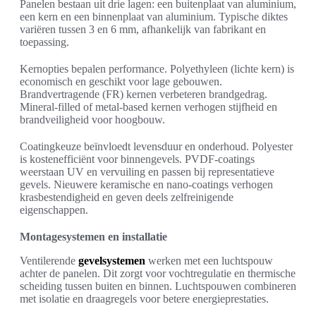
Panelen bestaan uit drie lagen: een buitenplaat van aluminium,
een kern en een binnenplaat van aluminium. Typische diktes
variëren tussen 3 en 6 mm, afhankelijk van fabrikant en
toepassing.
Kernopties bepalen performance. Polyethyleen (lichte kern) is
economisch en geschikt voor lage gebouwen.
Brandvertragende (FR) kernen verbeteren brandgedrag.
Mineral-filled of metal-based kernen verhogen stijfheid en
brandveiligheid voor hoogbouw.
Coatingkeuze beïnvloedt levensduur en onderhoud. Polyester
is kostenefficiënt voor binnengevels. PVDF-coatings
weerstaan UV en vervuiling en passen bij representatieve
gevels. Nieuwere keramische en nano-coatings verhogen
krasbestendigheid en geven deels zelfreinigende
eigenschappen.
Montagesystemen en installatie
Ventilerende
gevelsystemen
werken met een luchtspouw
achter de panelen. Dit zorgt voor vochtregulatie en thermische
scheiding tussen buiten en binnen. Luchtspouwen combineren
met isolatie en draagregels voor betere energieprestaties.