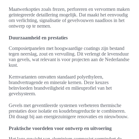
Maatwerkopties zoals frezen, perforeren en vervormen maken
geïntegreerde detaillering mogelijk. Dat maakt het eenvoudig
om verlichting, signalisatie of gevelvouwen naadloos in het
ontwerp op te nemen.
Duurzaamheid en prestaties
Composietpanelen met hoogwaardige coatings zijn bestand
tegen neerslag, zout en vervuiling. Dit verlengt de levensduur
van gevels, wat relevant is voor projecten aan de Nederlandse
kust.
Kernvarianten omvatten standaard polyethyleen,
brandvertragende en minerale kernen. Deze keuzes
beïnvloeden brandveiligheid en milieuprofiel van het
gevelsysteem.
Gevels met geventileerde systemen verbeteren thermische
prestaties door isolatie en koudebrugreductie te combineren.
Dit draagt bij aan energiezuinigere renovaties en nieuwbouw.
Praktische voordelen voor ontwerp en uitvoering
Het lage gewicht van aluminium composiet vermindert de