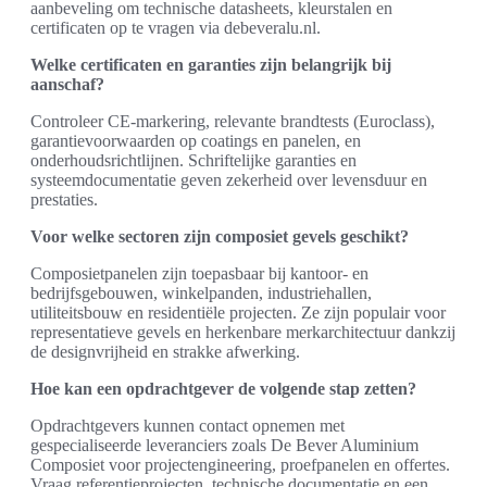
aanbeveling om technische datasheets, kleurstalen en
certificaten op te vragen via debeveralu.nl.
Welke certificaten en garanties zijn belangrijk bij
aanschaf?
Controleer CE-markering, relevante brandtests (Euroclass),
garantievoorwaarden op coatings en panelen, en
onderhoudsrichtlijnen. Schriftelijke garanties en
systeemdocumentatie geven zekerheid over levensduur en
prestaties.
Voor welke sectoren zijn composiet gevels geschikt?
Composietpanelen zijn toepasbaar bij kantoor- en
bedrijfsgebouwen, winkelpanden, industriehallen,
utiliteitsbouw en residentiële projecten. Ze zijn populair voor
representatieve gevels en herkenbare merkarchitectuur dankzij
de designvrijheid en strakke afwerking.
Hoe kan een opdrachtgever de volgende stap zetten?
Opdrachtgevers kunnen contact opnemen met
gespecialiseerde leveranciers zoals De Bever Aluminium
Composiet voor projectengineering, proefpanelen en offertes.
Vraag referentieprojecten, technische documentatie en een