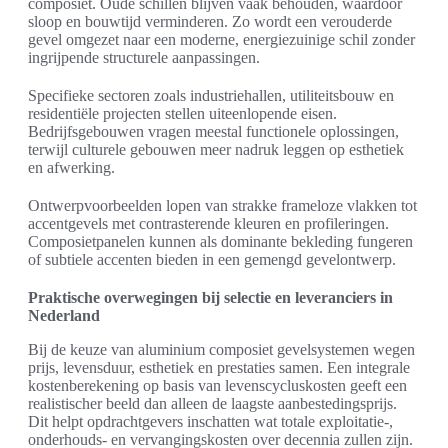
composiet. Oude schillen blijven vaak behouden, waardoor
sloop en bouwtijd verminderen. Zo wordt een verouderde
gevel omgezet naar een moderne, energiezuinige schil zonder
ingrijpende structurele aanpassingen.
Specifieke sectoren zoals industriehallen, utiliteitsbouw en
residentiële projecten stellen uiteenlopende eisen.
Bedrijfsgebouwen vragen meestal functionele oplossingen,
terwijl culturele gebouwen meer nadruk leggen op esthetiek
en afwerking.
Ontwerpvoorbeelden lopen van strakke frameloze vlakken tot
accentgevels met contrasterende kleuren en profileringen.
Composietpanelen kunnen als dominante bekleding fungeren
of subtiele accenten bieden in een gemengd gevelontwerp.
Praktische overwegingen bij selectie en leveranciers in
Nederland
Bij de keuze van aluminium composiet gevelsystemen wegen
prijs, levensduur, esthetiek en prestaties samen. Een integrale
kostenberekening op basis van levenscycluskosten geeft een
realistischer beeld dan alleen de laagste aanbestedingsprijs.
Dit helpt opdrachtgevers inschatten wat totale exploitatie-,
onderhouds- en vervangingskosten over decennia zullen zijn.