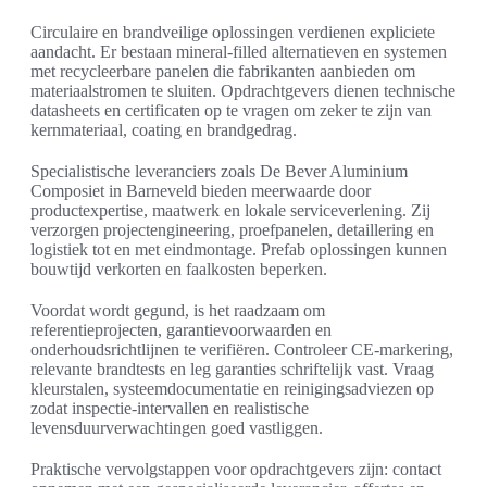
Circulaire en brandveilige oplossingen verdienen expliciete
aandacht. Er bestaan mineral-filled alternatieven en systemen
met recycleerbare panelen die fabrikanten aanbieden om
materiaalstromen te sluiten. Opdrachtgevers dienen technische
datasheets en certificaten op te vragen om zeker te zijn van
kernmateriaal, coating en brandgedrag.
Specialistische leveranciers zoals De Bever Aluminium
Composiet in Barneveld bieden meerwaarde door
productexpertise, maatwerk en lokale serviceverlening. Zij
verzorgen projectengineering, proefpanelen, detaillering en
logistiek tot en met eindmontage. Prefab oplossingen kunnen
bouwtijd verkorten en faalkosten beperken.
Voordat wordt gegund, is het raadzaam om
referentieprojecten, garantievoorwaarden en
onderhoudsrichtlijnen te verifiëren. Controleer CE-markering,
relevante brandtests en leg garanties schriftelijk vast. Vraag
kleurstalen, systeemdocumentatie en reinigingsadviezen op
zodat inspectie-intervallen en realistische
levensduurverwachtingen goed vastliggen.
Praktische vervolgstappen voor opdrachtgevers zijn: contact