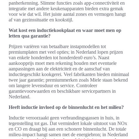
panherkenning. Slimme functies zoals app-connectiviteit en
integratie met andere keukenapparaten bieden extra gemak
voor wie dat wil. Het juiste aantal zones en vermogen hangt
af van gezinssituatie en kookstijl.
Wat kost een inductiekookplaat en waar moet men op
letten qua garantie?
Prijzen variëren van betaalbare instapmodellen tot
premiumplaten met veel opties; in Nederland lopen prijzen
van enkele honderden tot honderden0 euro’s. Naast
aankoopprijs moet men rekening houden met eventuele
aanpassingen aan de elektriciteit en de aanschaf van
inductiegeschikt kookgerei. Veel fabrikanten bieden minimaal
twee jaar garantie; premiummerken zoals Miele staan bekend
om langere levensduur en service. Controleer
garantievoorwaarden en beschikbare servicepartners in
Nederland.
Heeft inductie invloed op de binnenlucht en het milieu?
Inductie veroorzaakt geen verbrandingsgassen in huis, in
tegenstelling tot gas. Dat vermindert lokale uitstoot van NOx
en CO en draagt bij aan een schonere binnenlucht. De totale
milieu-impact hangt samen met de energiebron; in Nederland