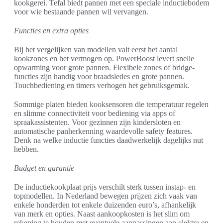
kookgerei. Tefal biedt pannen met een speciale inductiebodem
voor wie bestaande pannen wil vervangen.
Functies en extra opties
Bij het vergelijken van modellen valt eerst het aantal
kookzones en het vermogen op. PowerBoost levert snelle
opwarming voor grote pannen. Flexibele zones of bridge-
functies zijn handig voor braadsledes en grote pannen.
Touchbediening en timers verhogen het gebruiksgemak.
Sommige platen bieden kooksensoren die temperatuur regelen
en slimme connectiviteit voor bediening via apps of
spraakassistenten. Voor gezinnen zijn kindersloten en
automatische panherkenning waardevolle safety features.
Denk na welke inductie functies daadwerkelijk dagelijks nut
hebben.
Budget en garantie
De inductiekookplaat prijs verschilt sterk tussen instap- en
topmodellen. In Nederland bewegen prijzen zich vaak van
enkele honderden tot enkele duizenden euro’s, afhankelijk
van merk en opties. Naast aankoopkosten is het slim om
rekening te houden met eventuele aanpassingen aan elektra en