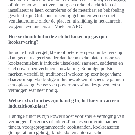
of nieuwbouw is het verstandig een erkend elektricien of
installateur te laten controleren of de meterkast en bekabeling
geschikt zijn. Ook moet rekening gehouden worden met
ventilatieruimte onder de plaat en uitsnijding in het aanrecht
volgens leveranciers als Miele en AEG.
Hoe verhoudt inductie zich tot koken op gas qua
kookervaring?
Inductie biedt vergelijkbare of betere temperatuurbeheersing
dan gas en reageert sneller dan keramische platen. Voor veel
kooktechnieken is inductie uitstekend: sauteren, sudderen en
snel opwarmen verlopen nauwkeurig. Sommige puristen
merken verschil bij traditioneel wokken op zeer hoge vlam;
daarvoor zijn vlakbodige inductiewokken of speciale pannen
een oplossing. Sensor- en powerboost-functies geven extra
vermogen wanneer nodig.
Welke extra functies zijn handig bij het kiezen van een
inductiekookplaat?
Handige functies zijn PowerBoost voor snelle verhoging van
vermogen, flexzones of bridge-functies voor grote pannen,
timers, voorgeprogrammeerde kookstanden, kooksensoren
(temperatuurregeling), kinderslot en automatische