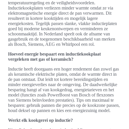
temperatuurregeling en de veiligheidsvoordelen.
Inductiekookplaten verliezen minder warmte omdat ze via
elektromagnetische energie direct de pan verwarmen. Dit
resulteert in kortere kooktijden en mogelijk lagere
energiekosten. Tegelijk passen slanke, vlakke inductieplaten
goed bij moderne keukenontwerpen en verminderen ze
schoonmaaktijd. In Nederland speelt ook de afname van
gasgebruik en de toegenomen beschikbaarheid van merken
als Bosch, Siemens, AEG en Whirlpool een rol.
Hoeveel energie bespaart een inductiekookplaat
vergeleken met gas of keramisch?
Inductie heeft doorgaans een hoger rendement dan zowel gas
als keramische elektrische platen, omdat de warmte direct in
de pan ontstaat. Dat leidt tot kortere bereidingstijden en
minder energieverlies naar de omgeving. De daadwerkelijke
besparing hangt af van kookgedrag, energietarieven en het
model (functies zoals PowerBoost van Bosch of flexzones
van Siemens beïnvloeden prestaties). Tips om maximaal te
besparen: gebruik pannen die precies op de kookzone passen,
houd deksel op pannen en kies een energiezuinig model.
Werkt elk kookgerei op inductie?