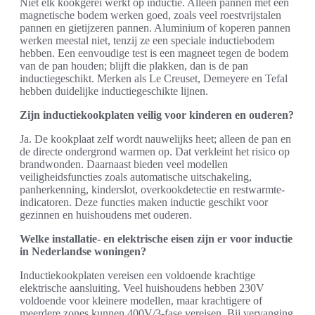
Niet elk kookgerei werkt op inductie. Alleen pannen met een
magnetische bodem werken goed, zoals veel roestvrijstalen
pannen en gietijzeren pannen. Aluminium of koperen pannen
werken meestal niet, tenzij ze een speciale inductiebodem
hebben. Een eenvoudige test is een magneet tegen de bodem
van de pan houden; blijft die plakken, dan is de pan
inductiegeschikt. Merken als Le Creuset, Demeyere en Tefal
hebben duidelijke inductiegeschikte lijnen.
Zijn inductiekookplaten veilig voor kinderen en ouderen?
Ja. De kookplaat zelf wordt nauwelijks heet; alleen de pan en
de directe ondergrond warmen op. Dat verkleint het risico op
brandwonden. Daarnaast bieden veel modellen
veiligheidsfuncties zoals automatische uitschakeling,
panherkenning, kinderslot, overkookdetectie en restwarmte-
indicatoren. Deze functies maken inductie geschikt voor
gezinnen en huishoudens met ouderen.
Welke installatie- en elektrische eisen zijn er voor inductie
in Nederlandse woningen?
Inductiekookplaten vereisen een voldoende krachtige
elektrische aansluiting. Veel huishoudens hebben 230V
voldoende voor kleinere modellen, maar krachtigere of
meerdere zones kunnen 400V/3-fase vereisen. Bij vervanging