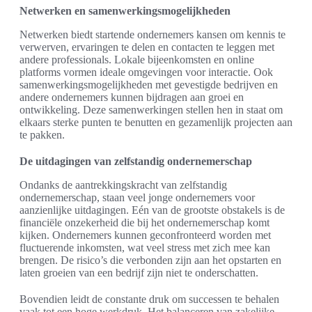
Netwerken en samenwerkingsmogelijkheden
Netwerken biedt startende ondernemers kansen om kennis te
verwerven, ervaringen te delen en contacten te leggen met
andere professionals. Lokale bijeenkomsten en online
platforms vormen ideale omgevingen voor interactie. Ook
samenwerkingsmogelijkheden met gevestigde bedrijven en
andere ondernemers kunnen bijdragen aan groei en
ontwikkeling. Deze samenwerkingen stellen hen in staat om
elkaars sterke punten te benutten en gezamenlijk projecten aan
te pakken.
De uitdagingen van zelfstandig ondernemerschap
Ondanks de aantrekkingskracht van zelfstandig
ondernemerschap, staan veel jonge ondernemers voor
aanzienlijke uitdagingen. Eén van de grootste obstakels is de
financiële onzekerheid die bij het ondernemerschap komt
kijken. Ondernemers kunnen geconfronteerd worden met
fluctuerende inkomsten, wat veel stress met zich mee kan
brengen. De risico’s die verbonden zijn aan het opstarten en
laten groeien van een bedrijf zijn niet te onderschatten.
Bovendien leidt de constante druk om successen te behalen
vaak tot een hoge werkdruk. Het balanceren van zakelijke