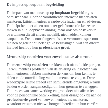
De impact op loopbaan begeleiding
De impact van mentorschap op
loopbaan begeleiding
is
onmiskenbaar. Door de voortdurende interactie met ervaren
mentoren, krijgen mentees waardevolle inzichten en adviezen.
Dit helpt hen niet alleen om beter geïnformeerde keuzes te
maken in hun loopbaanplanning, maar ook om obstakels te
overwinnen die zij anders mogelijk niet hadden kunnen
aanpakken. De mentor fungeert als een vertrouwenspersoon
die hen begeleidt bij belangrijke beslissingen, wat een directe
invloed heeft op hun
professionele groei
.
Mentorship voordelen voor zowel mentee als mentor
De
mentorship voordelen
strekken zich uit tot beide partijen.
Terwijl mentees profiteren van de ervaring en inzichten van
hun mentoren, hebben mentoren de kans om hun kennis te
delen en de ontwikkeling van hun mentee te volgen. Deze
wederzijdse relatie creëert een stimulerende omgeving waarin
beiden worden aangemoedigd om hun grenzen te verleggen.
Dit proces van samenwerking en groei doet niet alleen iets
voor de persoonlijke ontwikkeling, maar draagt ook bij aan de
professionele groei
van zowel mentees als mentoren,
waardoor ze samen nieuwe hoogten bereiken in hun carrière.