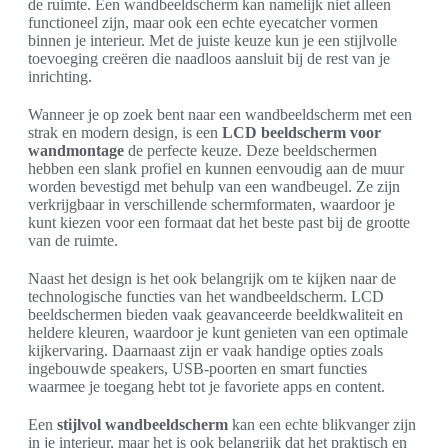
de ruimte. Een wandbeeldscherm kan namelijk niet alleen
functioneel zijn, maar ook een echte eyecatcher vormen
binnen je interieur. Met de juiste keuze kun je een stijlvolle
toevoeging creëren die naadloos aansluit bij de rest van je
inrichting.
Wanneer je op zoek bent naar een wandbeeldscherm met een
strak en modern design, is een
LCD beeldscherm voor
wandmontage
de perfecte keuze. Deze beeldschermen
hebben een slank profiel en kunnen eenvoudig aan de muur
worden bevestigd met behulp van een wandbeugel. Ze zijn
verkrijgbaar in verschillende schermformaten, waardoor je
kunt kiezen voor een formaat dat het beste past bij de grootte
van de ruimte.
Naast het design is het ook belangrijk om te kijken naar de
technologische functies van het wandbeeldscherm. LCD
beeldschermen bieden vaak geavanceerde beeldkwaliteit en
heldere kleuren, waardoor je kunt genieten van een optimale
kijkervaring. Daarnaast zijn er vaak handige opties zoals
ingebouwde speakers, USB-poorten en smart functies
waarmee je toegang hebt tot je favoriete apps en content.
Een
stijlvol wandbeeldscherm
kan een echte blikvanger zijn
in je interieur, maar het is ook belangrijk dat het praktisch en