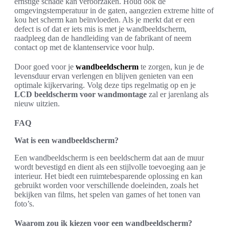
ernstige schade kan veroorzaken. Houd ook de
omgevingstemperatuur in de gaten, aangezien extreme hitte of
kou het scherm kan beïnvloeden. Als je merkt dat er een
defect is of dat er iets mis is met je wandbeeldscherm,
raadpleeg dan de handleiding van de fabrikant of neem
contact op met de klantenservice voor hulp.
Door goed voor je
wandbeeldscherm
te zorgen, kun je de
levensduur ervan verlengen en blijven genieten van een
optimale kijkervaring. Volg deze tips regelmatig op en je
LCD beeldscherm voor wandmontage
zal er jarenlang als
nieuw uitzien.
FAQ
Wat is een wandbeeldscherm?
Een wandbeeldscherm is een beeldscherm dat aan de muur
wordt bevestigd en dient als een stijlvolle toevoeging aan je
interieur. Het biedt een ruimtebesparende oplossing en kan
gebruikt worden voor verschillende doeleinden, zoals het
bekijken van films, het spelen van games of het tonen van
foto’s.
Waarom zou ik kiezen voor een wandbeeldscherm?