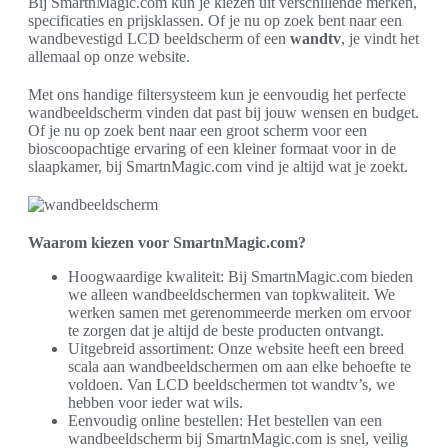
Bij SmartnMagic.com kun je kiezen uit verschillende merken,
specificaties en prijsklassen. Of je nu op zoek bent naar een
wandbevestigd LCD beeldscherm of een
wandtv
, je vindt het
allemaal op onze website.
Met ons handige filtersysteem kun je eenvoudig het perfecte
wandbeeldscherm vinden dat past bij jouw wensen en budget.
Of je nu op zoek bent naar een groot scherm voor een
bioscoopachtige ervaring of een kleiner formaat voor in de
slaapkamer, bij SmartnMagic.com vind je altijd wat je zoekt.
Waarom kiezen voor SmartnMagic.com?
Hoogwaardige kwaliteit: Bij SmartnMagic.com bieden
we alleen wandbeeldschermen van topkwaliteit. We
werken samen met gerenommeerde merken om ervoor
te zorgen dat je altijd de beste producten ontvangt.
Uitgebreid assortiment: Onze website heeft een breed
scala aan wandbeeldschermen om aan elke behoefte te
voldoen. Van LCD beeldschermen tot wandtv’s, we
hebben voor ieder wat wils.
Eenvoudig online bestellen: Het bestellen van een
wandbeeldscherm bij SmartnMagic.com is snel, veilig