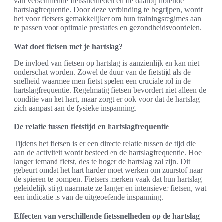
van verschillende fietssnelheden en de daarbij horende
hartslagfrequentie. Door deze verbinding te begrijpen, wordt
het voor fietsers gemakkelijker om hun trainingsregimes aan
te passen voor optimale prestaties en gezondheidsvoordelen.
Wat doet fietsen met je hartslag?
De invloed van fietsen op hartslag is aanzienlijk en kan niet
onderschat worden. Zowel de duur van de fietstijd als de
snelheid waarmee men fietst spelen een cruciale rol in de
hartslagfrequentie. Regelmatig fietsen bevordert niet alleen de
conditie van het hart, maar zorgt er ook voor dat de hartslag
zich aanpast aan de fysieke inspanning.
De relatie tussen fietstijd en hartslagfrequentie
Tijdens het fietsen is er een directe relatie tussen de tijd die
aan de activiteit wordt besteed en de hartslagfrequentie. Hoe
langer iemand fietst, des te hoger de hartslag zal zijn. Dit
gebeurt omdat het hart harder moet werken om zuurstof naar
de spieren te pompen. Fietsers merken vaak dat hun hartslag
geleidelijk stijgt naarmate ze langer en intensiever fietsen, wat
een indicatie is van de uitgeoefende inspanning.
Effecten van verschillende fietssnelheden op de hartslag