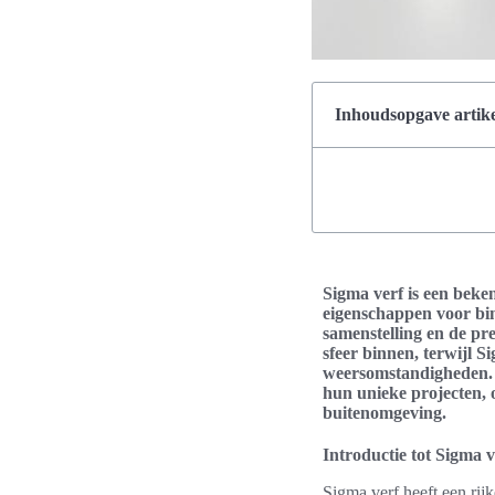
Inhoudsopgave artike
Sigma verf is een beke
eigenschappen voor bin
samenstelling en de pr
sfeer binnen, terwijl S
weersomstandigheden. D
hun unieke projecten, 
buitenomgeving.
Introductie tot Sigma v
Sigma verf heeft een rij