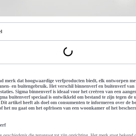
l
nd merk dat hoogwaardige verfproducten biedt, elk ontworpen met
nen- en buitengebruik. Het verschil binnenverf en buitenverf van S
estaties. Sigma binnenverf is ideaal voor het creëren van een aa
igma buitenverf speciaal is ontwikkeld om bestand te zijn tegen de
it artikel heeft als doel om consumenten te informeren over de be
of het nu gaat om het opfrissen van een woonkamer of het besche
erf
ke
geschiedenis
die teruggaat tot zijn oprichting. Het merk staat bekend 