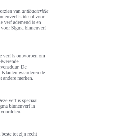
oorzien van
antibacteriële
nnenverf is ideaal voor
de verf ademend is en
k voor Sigma binnenverf
ze verf is ontworpen om
elwerende
levensduur. De
d. Klanten waarderen de
et andere merken.
eze verf is speciaal
igma binnenverf in
 voordelen.
beste tot zijn recht