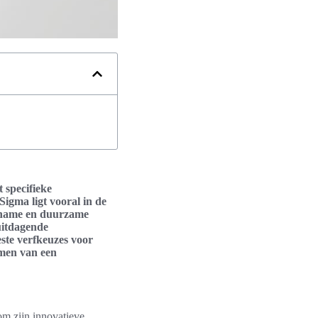
 specifieke
igma ligt vooral in de
ngename en duurzame
 uitdagende
ste verfkeuzes voor
rmen van een
om zijn innovatieve