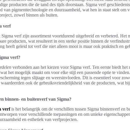
ge producten die de tand des tijds doorstaan. Sigma verf geschiedenis
d van pigmenttechnologie en duurzaamheid, wat hen in staat stelt om v
 project, zowel binnen als buiten.
a verf
t Sigma verf zijn assortiment voortdurend uitgebreid en verbeterd. Het 
are producten, wat resulteert in een sterke positie binnen de verfindust
 heeft geleid tot verf die niet alleen mooi is maar ook praktisch en ge
igma verf?
rdelen
verbonden aan het kiezen voor Sigma verf. Ten eerste biedt het 
wat het mogelijk maakt om voor elke stijl een passende optie te vinden
scherming tegen slijtage en weersinvloeden. Dit is essentieel voor zowe
 waardeerden ook de gebruiksvriendelijkheid van de producten, wat bij
ssen binnen- en buitenverf van Sigma?
 verf
is het belangrijk om de verschillen tussen Sigma binnenverf en bu
ontworpen voor verschillende toepassingen en om unieke eigenschappen 
urzaamheid en esthetiek van verfprojecten.