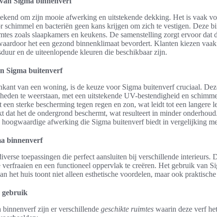
van Sigma binnenverf
bekend om zijn mooie afwerking en uitstekende dekking. Het is vaak v
r schimmel en bacteriën geen kans krijgen om zich te vestigen. Deze bi
mtes zoals slaapkamers en keukens. De samenstelling zorgt ervoor dat 
waardoor het een gezond binnenklimaat bevordert. Klanten kiezen vaa
duur en de uiteenlopende kleuren die beschikbaar zijn.
n Sigma buitenverf
enkant van een woning, is de keuze voor Sigma buitenverf cruciaal. De
heden te weerstaan, met een uitstekende UV-bestendigheid en schimm
 een sterke bescherming tegen regen en zon, wat leidt tot een langere 
kt dat het de ondergrond beschermt, wat resulteert in minder onderhou
 hoogwaardige afwerking die Sigma buitenverf biedt in vergelijking m
a binnenverf
verse toepassingen die perfect aansluiten bij verschillende interieurs. D
verfraaien en een functioneel oppervlak te creëren. Het gebruik van S
an het huis toont niet alleen esthetische voordelen, maar ook praktische
r gebruik
 binnenverf zijn er verschillende
geschikte ruimtes
waarin deze verf het 