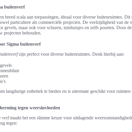
a buitenverf
en breed scala aan toepassingen, ideaal voor diverse buitenruimtes. Dit
owel particuliere als commerciële projecten. De veelzijdigheid van de v
voor gevels, maar ook voor schuren, tuinhuisjes en zelfs poorten. Door 
 uw projecten behouden.
oor Sigma buitenverf
buitenverf
zijn perfect voor diverse buitenruimtes. Denk hierbij aan:
gevels
enmeubilair
huren
a’s
m langdurige esthetiek te bieden en is uitermate geschikt voor ruimten
herming tegen weersinvloeden
 verf
maakt het een slimme keuze voor uitdagende weersomstandighede
ing tegen: