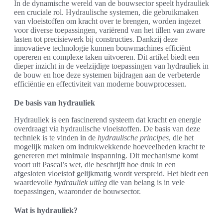
In de dynamische wereld van de bouwsector speelt hydrauliek
een cruciale rol. Hydraulische systemen, die gebruikmaken
van vloeistoffen om kracht over te brengen, worden ingezet
voor diverse toepassingen, variërend van het tillen van zware
lasten tot precisiewerk bij constructies. Dankzij deze
innovatieve technologie kunnen bouwmachines efficiënt
opereren en complexe taken uitvoeren. Dit artikel biedt een
dieper inzicht in de veelzijdige toepassingen van hydrauliek in
de bouw en hoe deze systemen bijdragen aan de verbeterde
efficiëntie en effectiviteit van moderne bouwprocessen.
De basis van hydrauliek
Hydrauliek is een fascinerend systeem dat kracht en energie
overdraagt via hydraulische vloeistoffen. De basis van deze
techniek is te vinden in de
hydraulische principes
, die het
mogelijk maken om indrukwekkende hoeveelheden kracht te
genereren met minimale inspanning. Dit mechanisme komt
voort uit Pascal’s wet, die beschrijft hoe druk in een
afgesloten vloeistof gelijkmatig wordt verspreid. Het biedt een
waardevolle
hydrauliek uitleg
die van belang is in vele
toepassingen, waaronder de bouwsector.
Wat is hydrauliek?