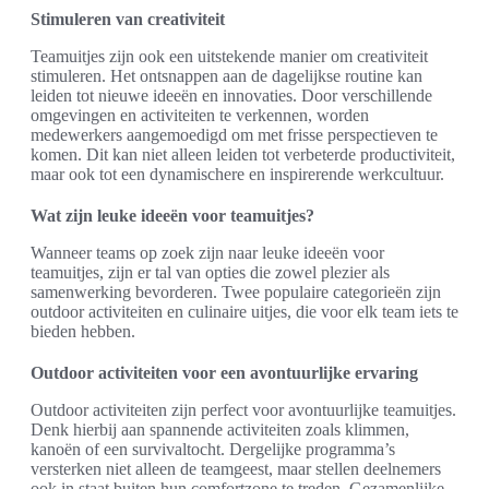
Stimuleren van creativiteit
Teamuitjes zijn ook een uitstekende manier om creativiteit
stimuleren. Het ontsnappen aan de dagelijkse routine kan
leiden tot nieuwe ideeën en innovaties. Door verschillende
omgevingen en activiteiten te verkennen, worden
medewerkers aangemoedigd om met frisse perspectieven te
komen. Dit kan niet alleen leiden tot verbeterde productiviteit,
maar ook tot een dynamischere en inspirerende werkcultuur.
Wat zijn leuke ideeën voor teamuitjes?
Wanneer teams op zoek zijn naar leuke ideeën voor
teamuitjes, zijn er tal van opties die zowel plezier als
samenwerking bevorderen. Twee populaire categorieën zijn
outdoor activiteiten en culinaire uitjes, die voor elk team iets te
bieden hebben.
Outdoor activiteiten voor een avontuurlijke ervaring
Outdoor activiteiten zijn perfect voor avontuurlijke teamuitjes.
Denk hierbij aan spannende activiteiten zoals klimmen,
kanoën of een survivaltocht. Dergelijke programma’s
versterken niet alleen de teamgeest, maar stellen deelnemers
ook in staat buiten hun comfortzone te treden. Gezamenlijke