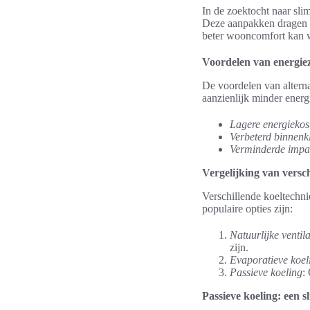
In de zoektocht naar sli
Deze aanpakken dragen n
beter wooncomfort kan w
Voordelen van energiez
De voordelen van alternat
aanzienlijk minder energ
Lagere energiekos
Verbeterd binnenk
Verminderde impac
Vergelijking van versc
Verschillende koeltechni
populaire opties zijn:
Natuurlijke ventila
zijn.
Evaporatieve koel
Passieve koeling
:
Passieve koeling: een s