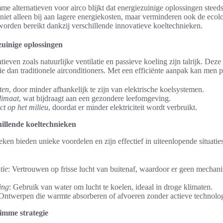
mme alternatieven voor airco blijkt dat energiezuinige oplossingen steed
iet alleen bij aan lagere energiekosten, maar verminderen ook de ecol
orden bereikt dankzij verschillende innovatieve koeltechnieken.
uinige oplossingen
ieven zoals natuurlijke ventilatie en passieve koeling zijn talrijk. Dez
ie dan traditionele airconditioners. Met een efficiënte aanpak kan men p
ten
, door minder afhankelijk te zijn van elektrische koelsystemen.
limaat
, wat bijdraagt aan een gezondere leefomgeving.
t op het milieu
, doordat er minder elektriciteit wordt verbruikt.
hillende koeltechnieken
eken bieden unieke voordelen en zijn effectief in uiteenlopende situatie
tie
: Vertrouwen op frisse lucht van buitenaf, waardoor er geen mechan
ing
: Gebruik van water om lucht te koelen, ideaal in droge klimaten.
 Ontwerpen die warmte absorberen of afvoeren zonder actieve technolog
limme strategie