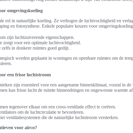
oor omgevingskoeling
ale rol in natuurlijke koeling. Ze verhogen de luchtvochtigheid en verl
ping en fotosynthese. Enkele populaire keuzes voor omgevingskoeling 
om zijn luchtzuiverende eigenschappen.
e zorgt voor een optimale luchtvochtigheid.
 zelfs in donkere ruimtes goed gedijt.
ategisch worden geplaatst in woningen en openbare ruimtes om de tem
uleren.
oor een frisse luchtstroom
chnieken zijn essentieel voor een aangename binnenklimaat, vooral in 
romen kan frisse lucht de ruimte binnendringen en ongewenste warmte a
en tegenover elkaar om een cross-ventilatie effect te creëren.
ntilators om de luchtcirculatie te bevorderen.
ier ventilatiesystemen die de natuurlijke luchtstroom versterken.
atieven voor airco?