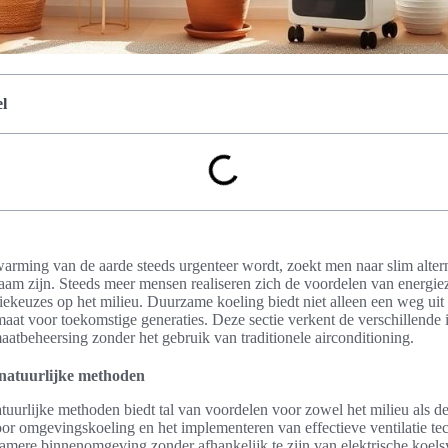
l
warming van de aarde steeds urgenteer wordt, zoekt men naar slim alter
zaam zijn. Steeds meer mensen realiseren zich de voordelen van energie
ekeuzes op het milieu. Duurzame koeling biedt niet alleen een weg uit 
maat voor toekomstige generaties. Deze sectie verkent de verschillende
atbeheersing zonder het gebruik van traditionele airconditioning.
natuurlijke methoden
uurlijke methoden biedt tal van voordelen voor zowel het milieu als d
or omgevingskoeling en het implementeren van effectieve ventilatie te
amere binnenomgeving zonder afhankelijk te zijn van elektrische koel