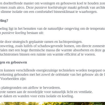
een doeltreffende manier om woningen en gebouwen koel te houden zon
temen zoals airco. Deze
passieve koelstrategie
maakt gebruik van archit
n slimme isolatie om een comfortabel binnenklimaat te waarborgen.
ling?
eling ligt in het benutten van de natuurlijke omgeving om de temperatu
 passieve koeling
bestaan uit:
atie door strategisch geplaatste ramen en luchtopeningen.
onwering, zoals luifels of schaduwgevende bomen, om directe zonnestra
ialen met een hoge thermische massa die warmte absorberen en deze ge
luchtstromen binnen een ruimte om warmte efficiënt af te voeren.
ngen en gebouwen
 kunnen verschillende energiezuinige technieken worden toegepast om
t rekening gehouden met het zowel de oriëntatie van het gebouw als de 
Voorbeelden zijn:
plattegronden om airflow te bevorderen.
rote ramen aan de noordzijde voor natuurlijk licht en ventilatie.
e daken en wanden voor extra isolatie en koeling.