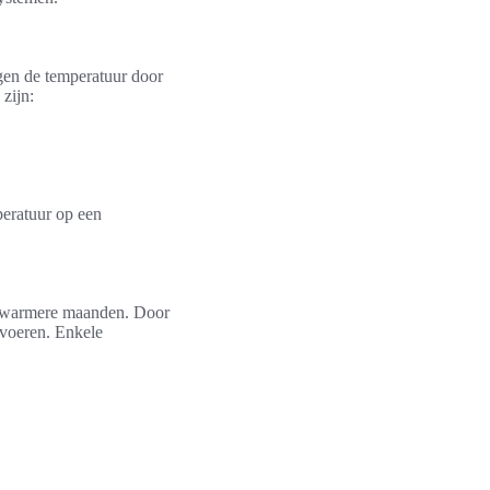
agen de temperatuur door
zijn:
peratuur op een
de warmere maanden. Door
fvoeren. Enkele