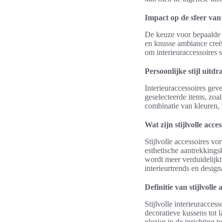
Impact op de sfeer van
De keuze voor bepaalde 
en knusse ambiance creër
om interieuraccessoires 
Persoonlijke stijl uitdr
Interieuraccessoires ge
geselecteerde items, zo
combinatie van kleuren, 
Wat zijn stijlvolle acc
Stijlvolle accessoires vo
esthetische aantrekkingsk
wordt meer verduidelijkt
interieurtrends en design
Definitie van stijlvolle 
Stijlvolle interieuracce
decoratieve kussens tot 
plezier in de inrichting