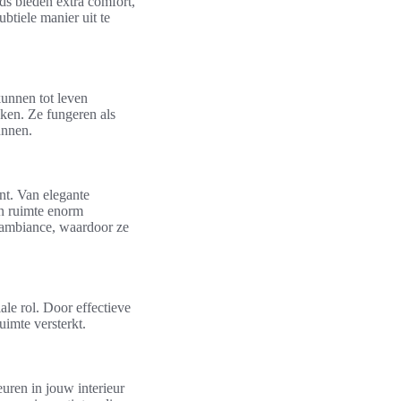
ds bieden extra comfort,
btiele manier uit te
kunnen tot leven
kken. Ze fungeren als
unnen.
ent. Van elegante
en ruimte enorm
e ambiance, waardoor ze
ale rol. Door effectieve
uimte versterkt.
uren in jouw interieur