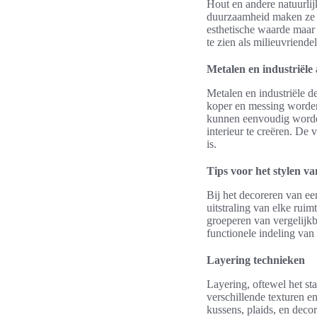
Hout en andere natuurli
duurzaamheid maken ze to
esthetische waarde maar 
te zien als milieuvriendel
Metalen en industriële
Metalen en industriële de
koper en messing worden
kunnen eenvoudig worde
interieur te creëren. De 
is.
Tips voor het stylen va
Bij het decoreren van ee
uitstraling van elke ruim
groeperen van vergelijkb
functionele indeling van
Layering technieken
Layering, oftewel het st
verschillende texturen e
kussens, plaids, en decor