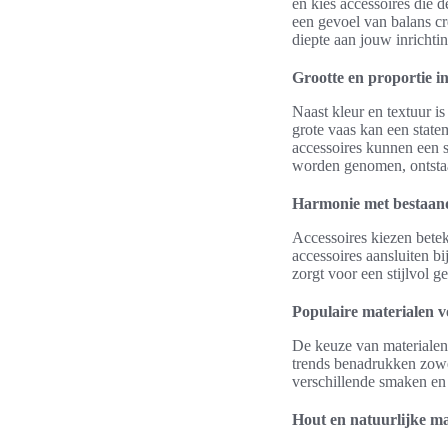
en kies accessoires die d
een gevoel van balans cr
diepte aan jouw inrichtin
Grootte en proportie 
Naast kleur en textuur i
grote vaas kan een state
accessoires kunnen een s
worden genomen, ontstaa
Harmonie met bestaan
Accessoires kiezen betek
accessoires aansluiten b
zorgt voor een stijlvol 
Populaire materialen v
De keuze van materialen s
trends benadrukken zowel
verschillende smaken en 
Hout en natuurlijke ma