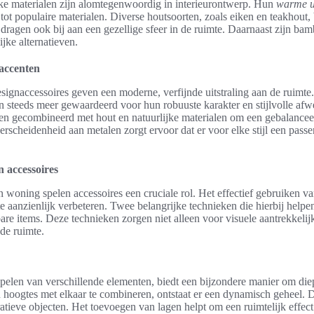
jke materialen zijn alomtegenwoordig in interieurontwerp. Hun
warme ui
t populaire materialen. Diverse houtsoorten, zoals eiken en teakhout, 
dragen ook bij aan een gezellige sfeer in de ruimte. Daarnaast zijn ba
ijke alternatieven.
 accenten
signaccessoires geven een moderne, verfijnde uitstraling aan de ruimte. 
 steeds meer gewaardeerd voor hun robuuste karakter en stijlvolle af
n gecombineerd met hout en natuurlijke materialen om een gebalance
verscheidenheid aan metalen zorgt ervoor dat er voor elke stijl een pass
n accessoires
n woning spelen accessoires een cruciale rol. Het effectief gebruiken va
te aanzienlijk verbeteren. Twee belangrijke technieken die hierbij helpen
are items. Deze technieken zorgen niet alleen voor visuele aantrekkeli
 de ruimte.
apelen van verschillende elementen, biedt een bijzondere manier om die
n hoogtes met elkaar te combineren, ontstaat er een dynamisch geheel. 
atieve objecten. Het toevoegen van lagen helpt om een ruimtelijk effect 