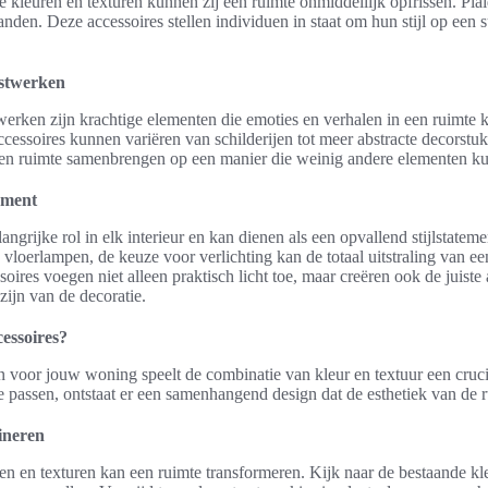
e kleuren en texturen kunnen zij een ruimte onmiddellijk opfrissen. Plai
den. Deze accessoires stellen individuen in staat om hun stijl op een su
stwerken
rken zijn krachtige elementen die emoties en verhalen in een ruimte 
cessoires kunnen variëren van schilderijen tot meer abstracte decorstu
en ruimte samenbrengen op een manier die weinig andere elementen k
tement
langrijke rol in elk interieur en kan dienen als een opvallend stijlstatem
loerlampen, de keuze voor verlichting kan de totaal uitstraling van e
oires voegen niet alleen praktisch licht toe, maar creëren ook de juist
zijn van de decoratie.
cessoires?
en voor jouw woning speelt de combinatie van kleur en textuur een cruci
e passen, ontstaat er een samenhangend design dat de esthetiek van de r
ineren
n en texturen kan een ruimte transformeren. Kijk naar de bestaande kle