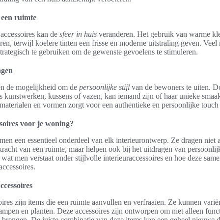
 een ruimte
accessoires kan de
sfeer in huis
veranderen. Het gebruik van warme kle
en, terwijl koelere tinten een frisse en moderne uitstraling geven. Vee
strategisch te gebruiken om de gewenste gevoelens te stimuleren.
agen
ven de mogelijkheid om de
persoonlijke stijl
van de bewoners te uiten. D
als kunstwerken, kussens of vazen, kan iemand zijn of haar unieke sma
materialen en vormen zorgt voor een authentieke en persoonlijke touch 
essoires voor je woning?
rmen een essentieel onderdeel van elk interieurontwerp. Ze dragen niet a
racht van een ruimte, maar helpen ook bij het uitdragen van persoonlijke
 wat men verstaat onder stijlvolle interieuraccessoires en hoe deze sam
accessoires.
accessoires
ssoires zijn items die een ruimte aanvullen en verfraaien. Ze kunnen var
lampen en planten. Deze accessoires zijn ontworpen om niet alleen funct
 te brengen. De juiste combinatie van deze items kan een geheel nieuwe 