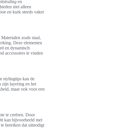
tstraling
en
bieden niet alleen
mboe en kurk steeds vaker
Materialen zoals staal,
werking. Deze elementen
erd en dynamisch
end accessoires te vinden
n stylingtips kan de
 zijn layering en het
jkheid, maar ook voor een
pte te creëren. Door
Dit kan bijvoorbeeld met
te bereiken dat uitnodigt