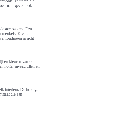
harmonieuze tinten die
 toe, maar geven ook
 de accessoires. Een
an meubels. Kleine
 verhoudingen in acht
jl en kleuren van de
en hoger niveau tillen en
elk interieur. De huidige
tstaat die aan