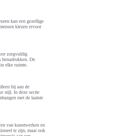
uren kan een gezellige
l mensen kiezen ervoor
oor zorgvuldig
ak benadrukken. De
in elke ruimte.
lleen bij aan de
 stijl. In deze sectie
enhangen met de laatste
iëren van kunstwerken en
ioneel te zijn, maar ook
dimensie aan een