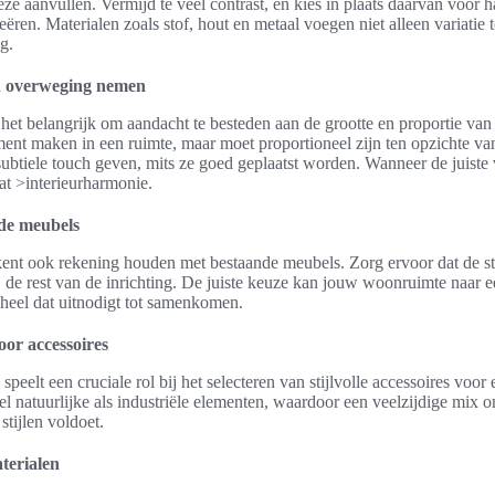
eze aanvullen. Vermijd te veel contrast, en kies in plaats daarvan voor 
eëren. Materialen zoals stof, hout en metaal voegen niet alleen variatie
g.
in overweging nemen
s het belangrijk om aandacht te besteden aan de grootte en proportie van
ment maken in een ruimte, maar moet proportioneel zijn ten opzichte v
ubtiele touch geven, mits ze goed geplaatst worden. Wanneer de juiste
t >interieurharmonie.
de meubels
ent ook rekening houden met bestaande meubels. Zorg ervoor dat de sti
ij de rest van de inrichting. De juiste keuze kan jouw woonruimte naar e
geheel dat uitnodigt tot samenkomen.
oor accessoires
peelt een cruciale rol bij het selecteren van stijlvolle accessoires voor 
 natuurlijke als industriële elementen, waardoor een veelzijdige mix on
stijlen voldoet.
terialen