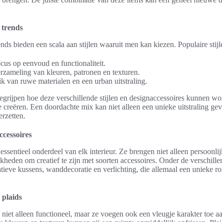
n trends
nds bieden een scala aan stijlen waaruit men kan kiezen. Populaire stijl
cus op eenvoud en functionaliteit.
zameling van kleuren, patronen en texturen.
ik van ruwe materialen en een urban uitstraling.
 begrijpen hoe deze verschillende stijlen en designaccessoires kunnen
 creëren. Een doordachte mix kan niet alleen een unieke uitstraling g
erzetten.
ccessoires
ssentieel onderdeel van elk interieur. Ze brengen niet alleen persoonlij
heden om creatief te zijn met soorten accessoires. Onder de verschille
tieve kussens, wanddecoratie en verlichting, die allemaal een unieke rol
 plaids
 niet alleen functioneel, maar ze voegen ook een vleugje karakter toe 