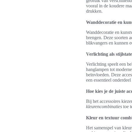
gebruik van verschillend
vooral in de koudere maan
drukken.
Wanddecoratie en kun
Wanddecoratie en kunstwe
brengen. Deze soorten ac
blikvangers en kunnen e
Verlichting als stijlsta
Verlichting speelt een be
hanglampen tot moderne v
beïnvloeden. Deze access
een essentieel onderdeel 
Hoe kies je de juiste ac
Bij het accessoires kiez
kleurencombinaties
toe t
Kleur en textuur comb
Het samenspel van kleure